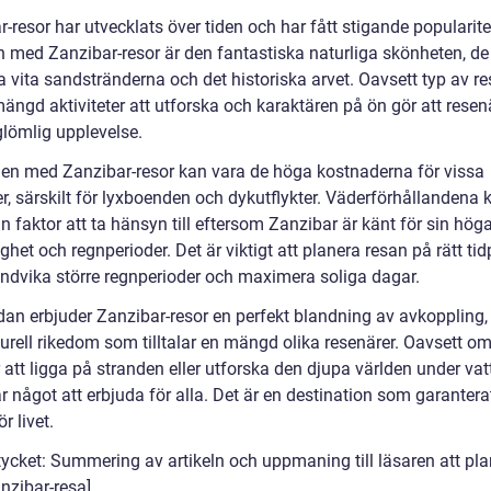
-resor har utvecklats över tiden och har fått stigande popularite
n med Zanzibar-resor är den fantastiska naturliga skönheten, de
 vita sandstränderna och det historiska arvet. Oavsett typ av re
ängd aktiviteter att utforska och karaktären på ön gör att resenä
glömlig upplevelse.
en med Zanzibar-resor kan vara de höga kostnaderna för vissa
r, särskilt för lyxboenden och dykutflykter. Väderförhållandena 
 faktor att ta hänsyn till eftersom Zanzibar är känt för sin hög
ighet och regnperioder. Det är viktigt att planera resan på rätt ti
 undvika större regnperioder och maximera soliga dagar.
ndan erbjuder Zanzibar-resor en perfekt blandning av avkoppling,
turell rikedom som tilltalar en mängd olika resenärer. Oavsett 
 att ligga på stranden eller utforska den djupa världen under vat
 något att erbjuda för alla. Det är en destination som garanterat 
r livet.
tycket: Summering av artikeln och uppmaning till läsaren att pla
nzibar-resa]