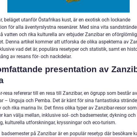
, beläget utanför Östafrikas kust, är en exotisk och lockande
ion för alla äventyrslystna resenärer. Med sina vita sandstränder
å vatten och rika kulturella arv erbjuder Zanzibar en oförglömlig 
et. Denna artikel kommer att utforska de olika aspekterna av Za
nklusive vad det är, populära resetyper och statistik, samt en hist
ng av resans för- och nackdelar.
omfattande presentation av Zanzi
a
-resa refererar till en resa till Zanzibar, en ögrupp som består a
r – Unguja och Pemba. Det är känt för sina fantastiska stränder
v och rika marina liv. Det finns olika typer av Zanzibar-resor som
er kan välja mellan, inklusive sol- och badsemester, dykning och
g, kulturella utforskningar, kryssningar och eco-turism.
h badsemester på Zanzibar är en populär resetyp där besökare k