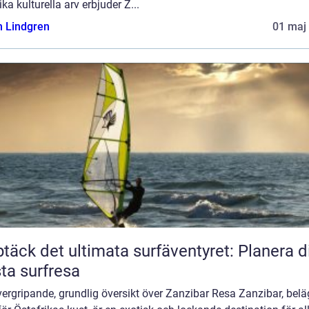
ika kulturella arv erbjuder Z...
n Lindgren
01 maj
täck det ultimata surfäventyret: Planera d
ta surfresa
ergripande, grundlig översikt över Zanzibar Resa Zanzibar, belä