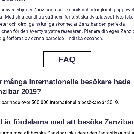
ingsvis erbjuder Zanzibar-resor en unik och oförglömlig upplevel
r. Med sina oändliga stränder, fantastiska dykplatser, historiska
eter och otroliga naturliga skönhet är Zanzibar den perfekta
tionen för den äventyrslystne resenären. Planera din egen Zanzi
 dig förföras av denna paradisö i Indiska oceanen.
FAQ
r många internationella besökare hade
nzibar 2019?
ibar hade över 500 000 internationella besökare år 2019.
d är fördelarna med att besöka Zanziba
elarna med att besöka Zanzibar inkluderar den fantastiska natur