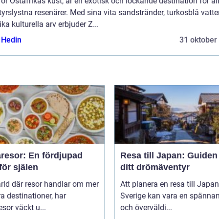
ör Östafrikas kust, är en exotisk och lockande destination för al
yrslystna resenärer. Med sina vita sandstränder, turkosblå vatte
ika kulturella arv erbjuder Z...
s Hedin
31 oktober
resor: En fördjupad
Resa till Japan: Guiden t
för själen
ditt drömäventyr
ärld där resor handlar om mer
Att planera en resa till Japan
a destinationer, har
Sverige kan vara en spänna
sor väckt u...
och överväldi...