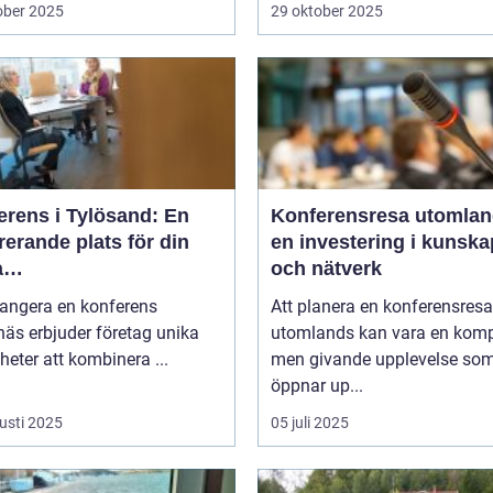
ober 2025
29 oktober 2025
erens i Tylösand: En
Konferensresa utomlan
rerande plats för din
en investering i kunska
a
och nätverk
tagssammankomst
rangera en konferens
Att planera en konferensresa
äs erbjuder företag unika
utomlands kan vara en kom
heter att kombinera ...
men givande upplevelse so
öppnar up...
usti 2025
05 juli 2025