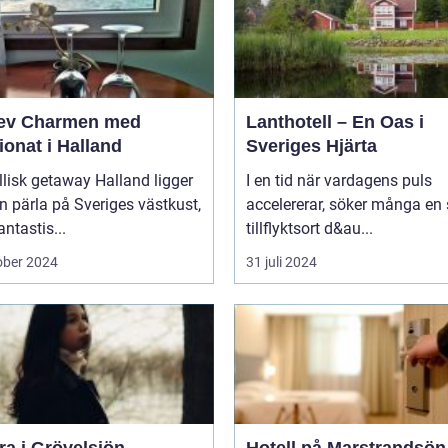
ev Charmen med
Lanthotell – En Oas i
onat i Halland
Sveriges Hjärta
llisk getaway Halland ligger
I en tid när vardagens puls
 pärla på Sveriges västkust,
accelererar, söker många en
ntastis...
tillflyktsort d&au...
ober 2024
31 juli 2024