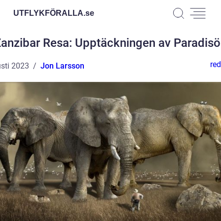
UTFLYKFÖRALLA.
se
anzibar Resa: Upptäckningen av Paradis
red
sti 2023
Jon Larsson