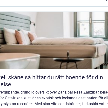
e så hittar du rätt boende för din
telse
ergripande, grundlig översikt över Zanzibar Resa Zanzibar, belä
ör Östafrikas kust, är en exotisk och lockande destination för al
yrslystna resenärer. Med sina vita sandstränder, turkosblå vatte