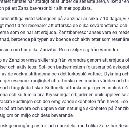
talet turister har stadigt ökat under de senaste åren, vilket är en
on på att Zanzibar-resor blir allt mer populära.
msnittliga vistelselängden på Zanzibar är cirka 7-10 dagar, vilk
ligt med tid för resenärer att utforska de olika sevärdheterna och
terna som ön har att erbjuda. Zanzibar-resor anses vara en medel
tnad, beroende på typen av boende och aktiviteter som resenärer
ussion om hur olika Zanzibar Resa skiljer sig från varandra
p av Zanzibar-resa skiljer sig från varandra genom att erbjuda o
lser och aktiviteter. Sol- och badsemestern fokuserar på avkopp
g av de vackra stränderna och det turkosblå vattnet. Dykning oc
ng ger resenärer möjlighet att utforska den marina världen och 
v och färgglada fiskar. Kulturella utforskningar ger en inblick i 
toria och kulturella arv. Kryssningar erbjuder en unik upplevelse a
vackra kustlinjen och den omgivande skönheten från havet. Eco
ar på att bevara och uppleva den naturliga skönheten på Zanzib
a sig om ön miljö och dess bevarande.
orisk genomgång av för- och nackdelar med olika Zanzibar Reso