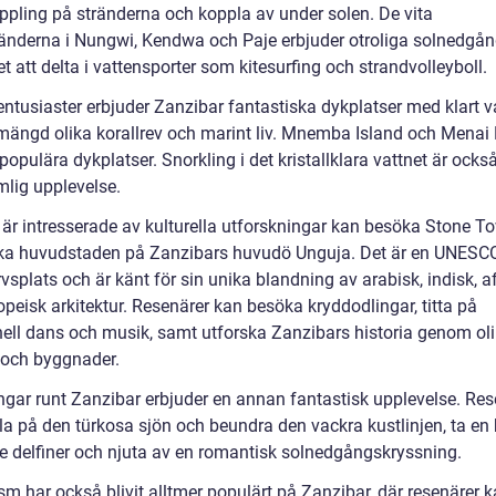
ppling på stränderna och koppla av under solen. De vita
änderna i Nungwi, Kendwa och Paje erbjuder otroliga solnedgå
t att delta i vattensporter som kitesurfing och strandvolleyboll.
entusiaster erbjuder Zanzibar fantastiska dykplatser med klart v
mängd olika korallrev och marint liv. Mnemba Island och Menai 
 populära dykplatser. Snorkling i det kristallklara vattnet är ocks
mlig upplevelse.
är intresserade av kulturella utforskningar kan besöka Stone T
ska huvudstaden på Zanzibars huvudö Unguja. Det är en UNESC
vsplats och är känt för sin unika blandning av arabisk, indisk, a
peisk arkitektur. Resenärer kan besöka kryddodlingar, titta på
onell dans och musik, samt utforska Zanzibars historia genom ol
och byggnader.
ngar runt Zanzibar erbjuder en annan fantastisk upplevelse. Res
la på den türkosa sjön och beundra den vackra kustlinjen, ta en 
 se delfiner och njuta av en romantisk solnedgångskryssning.
sm har också blivit alltmer populärt på Zanzibar, där resenärer 