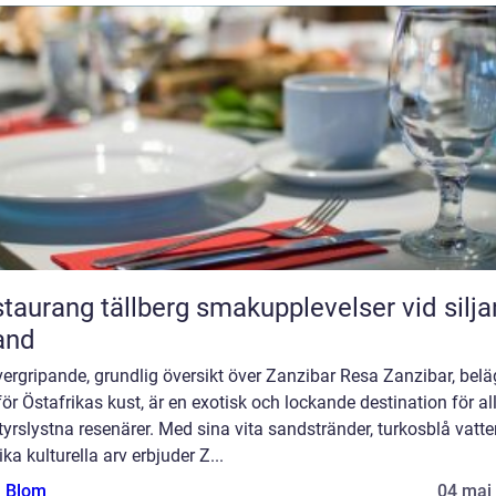
ang tällberg smakupplevelser vid siljans
and
ergripande, grundlig översikt över Zanzibar Resa Zanzibar, belä
ör Östafrikas kust, är en exotisk och lockande destination för al
yrslystna resenärer. Med sina vita sandstränder, turkosblå vatte
ika kulturella arv erbjuder Z...
a Blom
04 maj