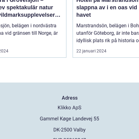
a i Grövelsjön –
Hotell på Marstrandsön
ev spektakulär natur
slappna av i en oas vid
vildmarksupplevelser
havet
ra håll
sjön, belägen i nordvästra
Marstrandsön, belägen i Bo
a vid gränsen till Norge, är
utanför Göteborg, är inte bar
idyllisk plats rik på historia o
 2024
22 januari 2024
Adress