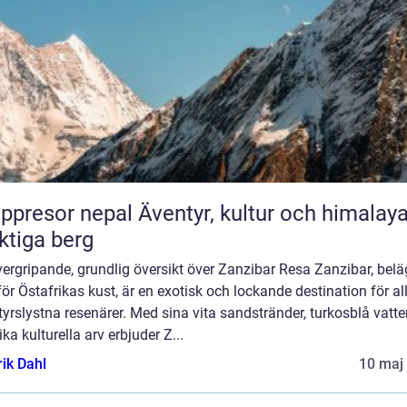
or nepal Äventyr, kultur och himalayas
tiga berg
ergripande, grundlig översikt över Zanzibar Resa Zanzibar, belä
ör Östafrikas kust, är en exotisk och lockande destination för al
yrslystna resenärer. Med sina vita sandstränder, turkosblå vatte
ika kulturella arv erbjuder Z...
rik Dahl
10 maj