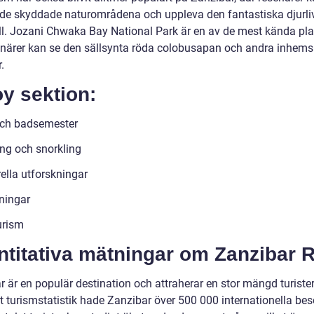
de skyddade naturområdena och uppleva den fantastiska djurli
ll. Jozani Chwaka Bay National Park är en av de mest kända pl
enärer kan se den sällsynta röda colobusapan och andra inhem
.
y sektion:
och badsemester
ng och snorkling
ella utforskningar
ningar
urism
ntitativa mätningar om Zanzibar 
 är en populär destination och attraherar en stor mängd turister
gt turismstatistik hade Zanzibar över 500 000 internationella be