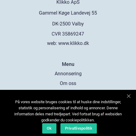
web:
www.klikko.dk
Menu
Annonsering
Om oss
Cookies
På vores website bruges cookies til at huske dine indstillinger,
Kontakta oss
statistik og personalisering af indhold og annoncer. Denne
Sitemap
information deles med tredjepart. Ved fortsat brug af websiden
godkender du cookiepolitikken.
Ok
Privatlivspolitik