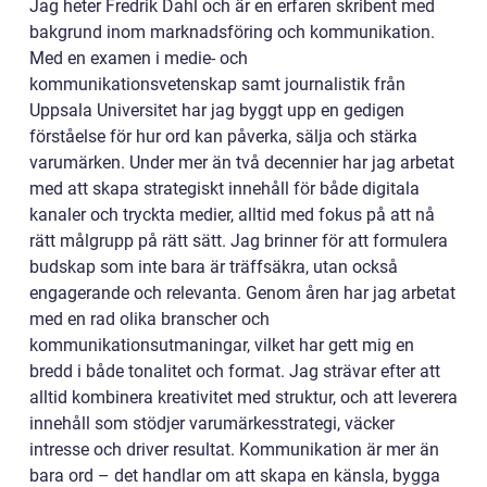
Jag heter Fredrik Dahl och är en erfaren skribent med
bakgrund inom marknadsföring och kommunikation.
Med en examen i medie- och
kommunikationsvetenskap samt journalistik från
Uppsala Universitet har jag byggt upp en gedigen
förståelse för hur ord kan påverka, sälja och stärka
varumärken. Under mer än två decennier har jag arbetat
med att skapa strategiskt innehåll för både digitala
kanaler och tryckta medier, alltid med fokus på att nå
rätt målgrupp på rätt sätt. Jag brinner för att formulera
budskap som inte bara är träffsäkra, utan också
engagerande och relevanta. Genom åren har jag arbetat
med en rad olika branscher och
kommunikationsutmaningar, vilket har gett mig en
bredd i både tonalitet och format. Jag strävar efter att
alltid kombinera kreativitet med struktur, och att leverera
innehåll som stödjer varumärkesstrategi, väcker
intresse och driver resultat. Kommunikation är mer än
bara ord – det handlar om att skapa en känsla, bygga