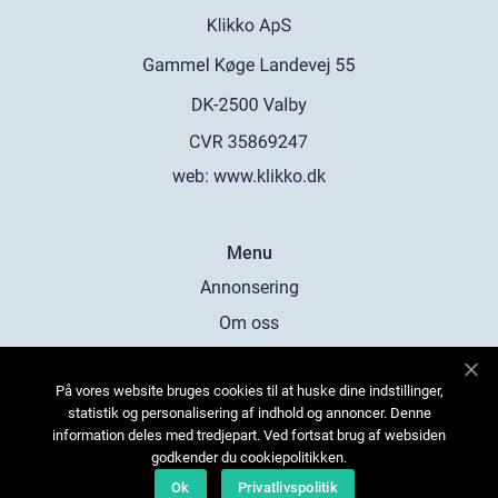
web:
www.klikko.dk
Menu
Annonsering
Om oss
Cookies
På vores website bruges cookies til at huske dine indstillinger,
Kontakta oss
statistik og personalisering af indhold og annoncer. Denne
Sitemap
information deles med tredjepart. Ved fortsat brug af websiden
godkender du cookiepolitikken.
Ok
Privatlivspolitik