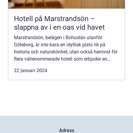
Hotell på Marstrandsön –
slappna av i en oas vid havet
Marstrandsön, belägen i Bohuslän utanför
Göteborg, är inte bara en idyllisk plats rik på
historia och naturskönhet, utan också hemvist för
flera välrenommerade hotell som erbjuder en
minnesvärd vistelse. Denna pärla i västkustens
22 januari 2024
skärgård lockar besö...
Adress