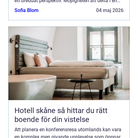
ett breddat perspektiv. Möjligheten att delta i en
internationell konferens inneb&aum...
Sofia Blom
04 maj 2026
Hotell skåne så hittar du rätt
boende för din vistelse
Att planera en konferensresa utomlands kan vara
en komplex men givande upplevelse som öppnar