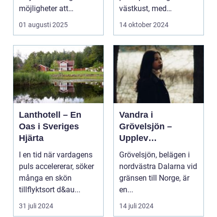
möjligheter att
västkust, med
kombinera ...
fantastis...
01 augusti 2025
14 oktober 2024
Lanthotell – En
Vandra i
Oas i Sveriges
Grövelsjön –
Hjärta
Upplev
spektakulär natur
I en tid när vardagens
Grövelsjön, belägen i
och
puls accelererar, söker
nordvästra Dalarna vid
vildmarksupplevel
många en skön
gränsen till Norge, är
ser på nära håll
tillflyktsort d&au...
en...
31 juli 2024
14 juli 2024