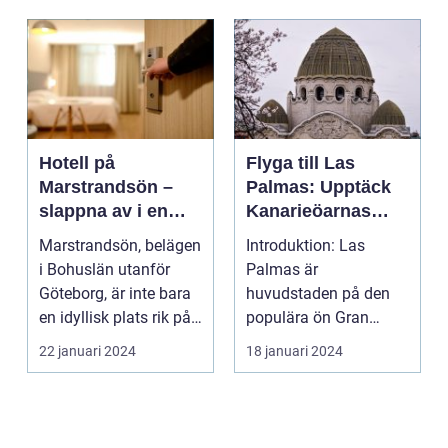
Hotell på
Flyga till Las
Marstrandsön –
Palmas: Upptäck
slappna av i en
Kanarieöarnas
oas vid havet
pärla
Marstrandsön, belägen
Introduktion: Las
i Bohuslän utanför
Palmas är
Göteborg, är inte bara
huvudstaden på den
en idyllisk plats rik på
populära ön Gran
historia oc...
Canaria, som är en del
22 januari 2024
18 januari 2024
av Spaniens K...