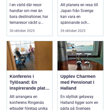
I en värld där resor
Att planera en resa till
handlar om mer än
Japan från Sverige
bara destinationer, har
kan vara en
temaresor väckt u...
spännande och
överväldi...
30 oktober 2025
29 oktober 2025
Konferens i
Upplev Charmen
Tylösand: En
med Pensionat i
inspirerande plats
Halland
för din nästa
Att arrangera en
En idyllisk getaway
företagssammank
konferens Ringenäs
Halland ligger som en
omst
erbjuder företag unika
pärla på Sveriges