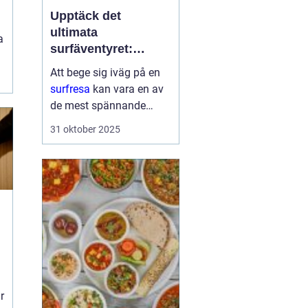
Upptäck det
ultimata
a
surfäventyret:
Planera din nästa
Att bege sig iväg på en
surfresa
surfresa
kan vara en av
de mest spännande
upplevelserna för den
31 oktober 2025
som älskar havet och
friheten i surfing. Med
rätt planering och
destination kan denna ...
r