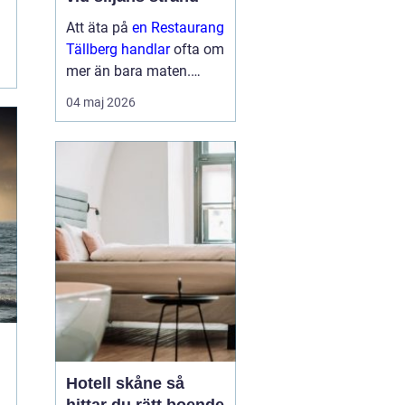
Att äta på
en Restaurang
Tällberg handlar
ofta om
mer än bara maten.
Många gäster beskriver
04 maj 2026
en helhetsupplevelse där
utsikten över Siljan, den
genuina dalakulturen
och doften av nylagad
mat från lokala r...
Hotell skåne så