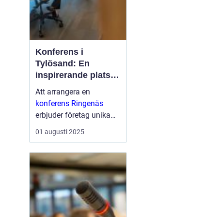
Konferens i
Tylösand: En
inspirerande plats
för din nästa
Att arrangera en
företagssammanko
konferens Ringenäs
mst
erbjuder företag unika
möjligheter att
01 augusti 2025
kombinera
affärsutveckling med
fantastiska
naturskönheter och
aktivit...