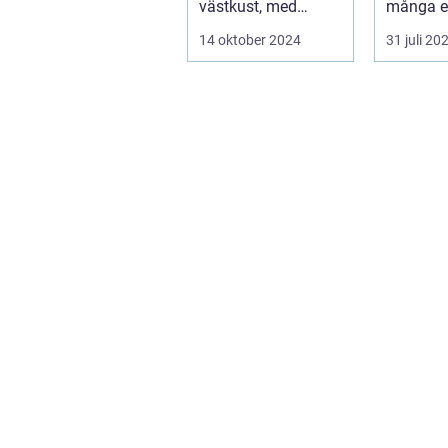
västkust, med
många e
fantastis...
tillflykts
14 oktober 2024
31 juli 20