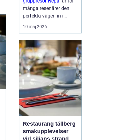
gruppresor Nepal
är för
många resenärer den
perfekta vägen in i
himalayas värld av
10 maj 2026
storslagna berg, djupa
dalgångar och levande
traditioner. Genom att
resa i grupp skapas
trygghet, gemenskap...
Restaurang tällberg
smakupplevelser
vid siljans strand