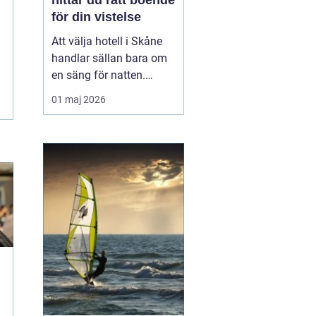
hittar du rätt boende
för din vistelse
Att välja hotell i Skåne
handlar sällan bara om
en säng för natten.
Läget, känslan, servicen
01 maj 2026
och vad du vill göra
under vistelsen spelar
minst lika stor roll.
Regionen är stor och
varierad, från Österlens
stränder till
storstadspulsen i Malmö
och Lun...