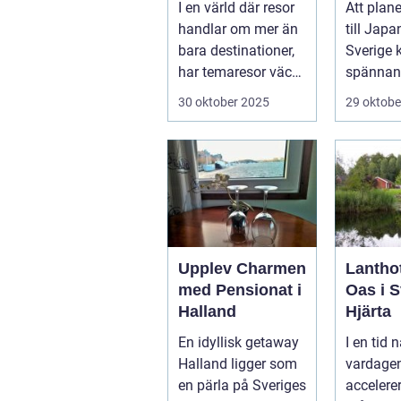
I en värld där resor
Att plan
handlar om mer än
till Japa
bara destinationer,
Sverige 
har temaresor väckt
spännan
u...
överväldi
30 oktober 2025
29 oktobe
Upplev Charmen
Lanthot
med Pensionat i
Oas i S
Halland
Hjärta
En idyllisk getaway
I en tid n
Halland ligger som
vardagen
en pärla på Sveriges
accelerer