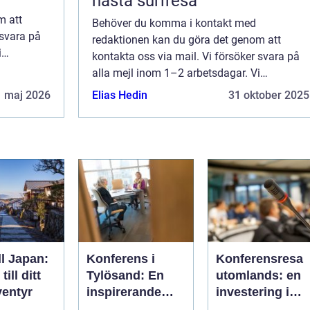
nästa surfresa
m att
Behöver du komma i kontakt med
 svara på
redaktionen kan du göra det genom att
i
kontakta oss via mail. Vi försöker svara på
änna
alla mejl inom 1–2 arbetsdagar. Vi
sida.
välkomnar kritik, beröm och allmänna
1 maj 2026
Elias Hedin
31 oktober 2025
kommentarer till innehållet på vår sida.
ll Japan:
Konferens i
Konferensresa
ill ditt
Tylösand: En
utomlands: en
entyr
inspirerande
investering i
plats för din
kunskap och