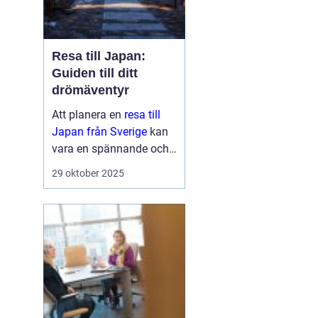
Resa till Japan:
Guiden till ditt
drömäventyr
Att planera en
resa till
Japan från Sverige
kan
vara en spännande och
överväldigande
29 oktober 2025
upplevelse samtidigt.
Japan är ett land fu...