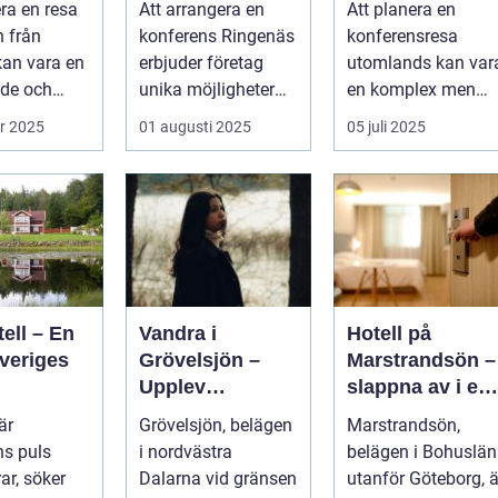
era en resa
Att arrangera en
Att planera en
nästa
nätverk
n från
konferens Ringenäs
konferensresa
företagssamma
kan vara en
erbjuder företag
utomlands kan var
nkomst
de och
unika möjligheter
en komplex men
...
att kombinera ...
givande upplevelse
r 2025
01 augusti 2025
05 juli 2025
som öppnar up...
ell – En
Vandra i
Hotell på
veriges
Grövelsjön –
Marstrandsön –
Upplev
slappna av i en
spektakulär
oas vid havet
är
Grövelsjön, belägen
Marstrandsön,
natur och
s puls
i nordvästra
belägen i Bohuslän
vildmarksupplev
ar, söker
Dalarna vid gränsen
utanför Göteborg, ä
elser på nära