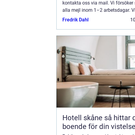
kontakta oss via mail. Vi försöker
alla mejl inom 1–2 arbetsdagar. V
välkomnar kritik, beröm och allm
Fredrik Dahl
1
kommentarer till innehållet på vår 
Hotell skåne så hittar du rätt
boende för din vistels