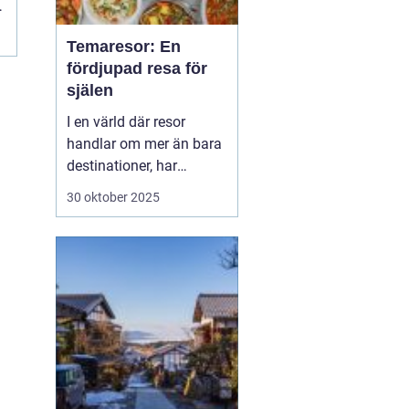
Temaresor: En
fördjupad resa för
själen
I en värld där resor
handlar om mer än bara
destinationer, har
temaresor väckt
30 oktober 2025
uppmärksamhet med
sina unika koncept.
Dessa resor erbjuder mer
än traditionella
semesterupplevelser,
genom att fokusera på
specifika in...