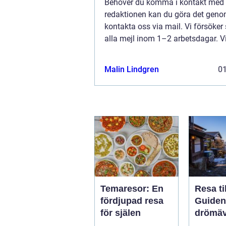
Behöver du komma i kontakt med
redaktionen kan du göra det geno
kontakta oss via mail. Vi försöker
alla mejl inom 1–2 arbetsdagar. V
välkomnar kritik, beröm och allm
kommentarer till innehållet på vår 
Malin Lindgren
0
Temaresor: En
Resa ti
fördjupad resa
Guiden t
för själen
drömäv