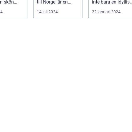
n skön
till Norge, är en...
inte bara en idyllisk
håll
ort d&au...
plats rik på historia
24
14 juli 2024
22 januari 2024
oc...