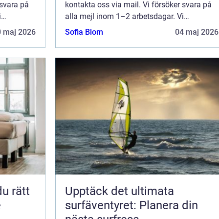
 svara på
kontakta oss via mail. Vi försöker svara på
i
alla mejl inom 1–2 arbetsdagar. Vi
änna
välkomnar kritik, beröm och allmänna
0 maj 2026
Sofia Blom
04 maj 2026
sida.
kommentarer till innehållet på vår sida.
Upptäck det ultimata
e
surfäventyret: Planera din