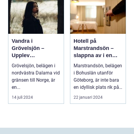
Vandra i
Hotell på
Grövelsjön –
Marstrandsön –
Upplev
slappna av i en
spektakulär natur
oas vid havet
Grövelsjön, belägen i
Marstrandsön, belägen
och
nordvästra Dalarna vid
i Bohuslän utanför
vildmarksupplevel
gränsen till Norge, är
Göteborg, är inte bara
ser på nära håll
en...
en idyllisk plats rik på
historia oc...
14 juli 2024
22 januari 2024