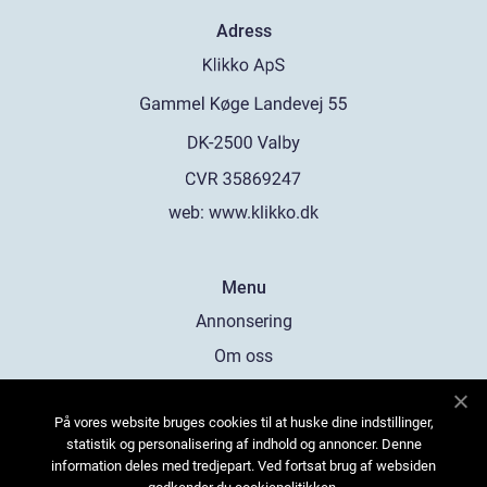
Adress
web:
www.klikko.dk
Menu
Annonsering
Om oss
Cookies
På vores website bruges cookies til at huske dine indstillinger,
Kontakta oss
statistik og personalisering af indhold og annoncer. Denne
Sitemap
information deles med tredjepart. Ved fortsat brug af websiden