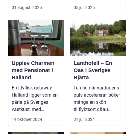
kombinera ...
upplevelse som
01 augusti 2025
05 juli 2025
öppnar up...
Upplev Charmen
Lanthotell – En
med Pensionat i
Oas i Sveriges
Halland
Hjärta
En idyllisk getaway
I en tid när vardagens
Halland ligger som en
puls accelererar, söker
pärla på Sveriges
många en skön
västkust, med
tillflyktsort d&au...
fantastis...
14 oktober 2024
31 juli 2024