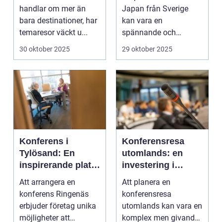
handlar om mer än
Japan från Sverige
bara destinationer, har
kan vara en
temaresor väckt u...
spännande och
överväldi...
30 oktober 2025
29 oktober 2025
Konferens i
Konferensresa
Tylösand: En
utomlands: en
inspirerande plats
investering i
för din nästa
kunskap och
Att arrangera en
Att planera en
företagssammank
nätverk
konferens Ringenäs
konferensresa
omst
erbjuder företag unika
utomlands kan vara en
möjligheter att
komplex men givande