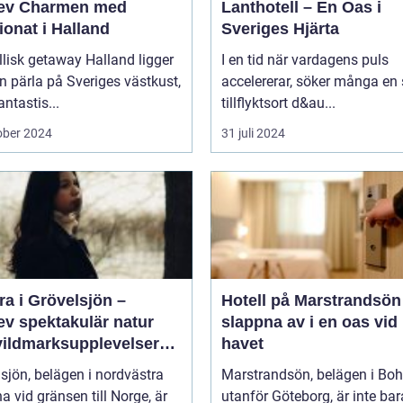
ev Charmen med
Lanthotell – En Oas i
onat i Halland
Sveriges Hjärta
llisk getaway Halland ligger
I en tid när vardagens puls
 pärla på Sveriges västkust,
accelererar, söker många en
ntastis...
tillflyktsort d&au...
ober 2024
31 juli 2024
a i Grövelsjön –
Hotell på Marstrandsön
ev spektakulär natur
slappna av i en oas vid
vildmarksupplevelser
havet
ra håll
sjön, belägen i nordvästra
Marstrandsön, belägen i Bo
a vid gränsen till Norge, är
utanför Göteborg, är inte bar