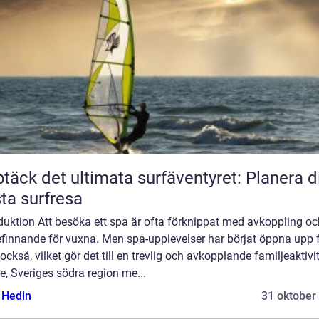
täck det ultimata surfäventyret: Planera d
ta surfresa
duktion Att besöka ett spa är ofta förknippat med avkoppling oc
efinnande för vuxna. Men spa-upplevelser har börjat öppna upp 
också, vilket gör det till en trevlig och avkopplande familjeaktivite
, Sveriges södra region me...
s Hedin
31 oktober