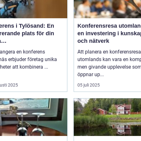
erens i Tylösand: En
Konferensresa utomlan
rerande plats för din
en investering i kunska
a
och nätverk
tagssammankomst
rangera en konferens
Att planera en konferensresa
äs erbjuder företag unika
utomlands kan vara en kom
heter att kombinera ...
men givande upplevelse so
öppnar up...
usti 2025
05 juli 2025