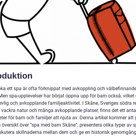
oduktion
öka ett spa är ofta förknippat med avkoppling och välbefinnande
Men spa-upplevelser har börjat öppna upp för barn också, vilket 
trevlig och avkopplande familjeaktivitet. I Skåne, Sveriges södra 
 vackra natur och många avkopplande platser, finns det ett anta
ter för barn och familjer att njuta av. Denna artikel kommer att 
 översikt över ”spa med barn Skåne”, presentera olika typer av s
iskutera skillnaderna mellan dem och ge en historisk genomgån