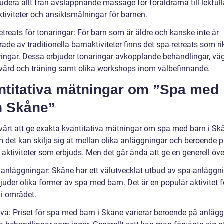
udera allt från avslappnande massage för föräldrarna till lekful
ktiviteter och ansiktsmålningar för barnen.
etreats för tonåringar: För barn som är äldre och kanske inte är
rade av traditionella barnaktiviteter finns det spa-retreats som ri
nåringar. Dessa erbjuder tonåringar avkopplande behandlingar, vä
ård och träning samt olika workshops inom välbefinnande.
ntitativa mätningar om ”Spa med
n Skåne”
svårt att ge exakta kvantitativa mätningar om spa med barn i Sk
m det kan skilja sig åt mellan olika anläggningar och beroende p
 aktiviteter som erbjuds. Men det går ändå att ge en generell öve
l anläggningar: Skåne har ett välutvecklat utbud av spa-anläggn
uder olika former av spa med barn. Det är en populär aktivitet f
 i området.
nivå: Priset för spa med barn i Skåne varierar beroende på anläg