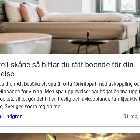
e så hittar du rätt boende för din
telse
duktion Att besöka ett spa är ofta förknippat med avkoppling oc
efinnande för vuxna. Men spa-upplevelser har börjat öppna upp 
också, vilket gör det till en trevlig och avkopplande familjeaktivite
, Sveriges södra region me...
n Lindgren
01 maj