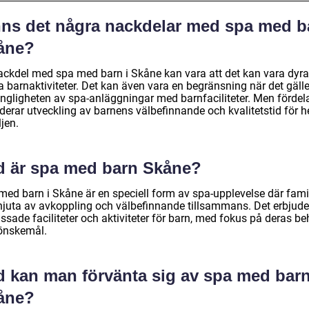
nns det några nackdelar med spa med b
åne?
ackdel med spa med barn i Skåne kan vara att det kan vara dyra
 barnaktiviteter. Det kan även vara en begränsning när det gälle
gängligheten av spa-anläggningar med barnfaciliteter. Men fördel
derar utveckling av barnens välbefinnande och kvalitetstid för h
jen.
d är spa med barn Skåne?
med barn i Skåne är en speciell form av spa-upplevelse där famil
njuta av avkoppling och välbefinnande tillsammans. Det erbjude
ssade faciliteter och aktiviteter för barn, med fokus på deras b
önskemål.
d kan man förvänta sig av spa med bar
åne?