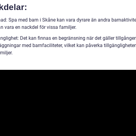
kdelar:
nad: Spa med barn i Skåne kan vara dyrare än andra barnaktivite
an vara en nackdel för vissa familjer.
änglighet: Det kan finnas en begränsning när det gäller tillgånge
ggningar med barnfaciliteter, vilket kan påverka tillgängligheten
miljer.