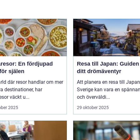
resor: En fördjupad
Resa till Japan: Guiden t
för själen
ditt drömäventyr
ärld där resor handlar om mer
Att planera en resa till Japan
a destinationer, har
Sverige kan vara en spänna
sor väckt u...
och överväldi...
ober 2025
29 oktober 2025