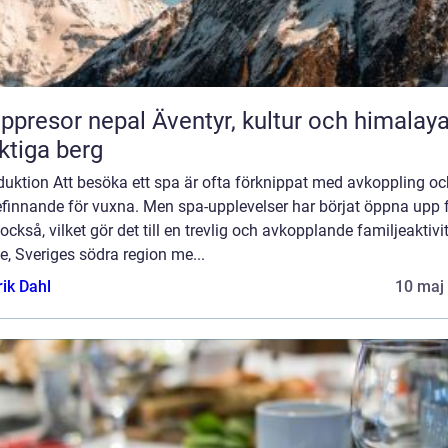
or nepal Äventyr, kultur och himalayas
tiga berg
duktion Att besöka ett spa är ofta förknippat med avkoppling oc
efinnande för vuxna. Men spa-upplevelser har börjat öppna upp 
också, vilket gör det till en trevlig och avkopplande familjeaktivite
, Sveriges södra region me...
rik Dahl
10 maj