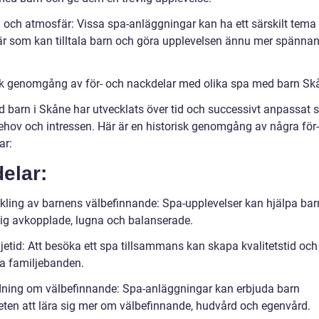
 och atmosfär: Vissa spa-anläggningar kan ha ett särskilt tema 
r som kan tilltala barn och göra upplevelsen ännu mer spännan
sk genomgång av för- och nackdelar med olika spa med barn Sk
 barn i Skåne har utvecklats över tid och successivt anpassat si
ehov och intressen. Här är en historisk genomgång av några för
ar:
elar:
ckling av barnens välbefinnande: Spa-upplevelser kan hjälpa bar
ig avkopplade, lugna och balanserade.
jetid: Att besöka ett spa tillsammans kan skapa kvalitetstid och
ka familjebanden.
ldning om välbefinnande: Spa-anläggningar kan erbjuda barn
eten att lära sig mer om välbefinnande, hudvård och egenvård.