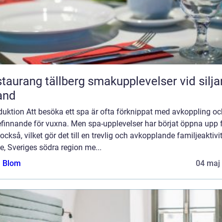
ang tällberg smakupplevelser vid siljans
and
duktion Att besöka ett spa är ofta förknippat med avkoppling oc
efinnande för vuxna. Men spa-upplevelser har börjat öppna upp 
också, vilket gör det till en trevlig och avkopplande familjeaktivite
, Sveriges södra region me...
a Blom
04 maj