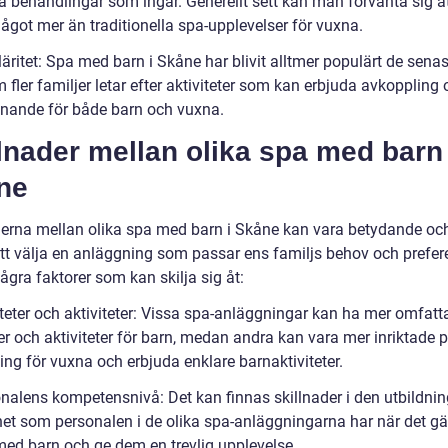
a behandlingar som ingår. Generellt sett kan man förvänta sig at
ågot mer än traditionella spa-upplevelser för vuxna.
äritet: Spa med barn i Skåne har blivit alltmer populärt de senas
 fler familjer letar efter aktiviteter som kan erbjuda avkoppling
nnande för både barn och vuxna.
lnader mellan olika spa med barn
ne
derna mellan olika spa med barn i Skåne kan vara betydande och
 att välja en anläggning som passar ens familjs behov och prefer
ågra faktorer som kan skilja sig åt:
liteter och aktiviteter: Vissa spa-anläggningar kan ha mer omfat
ter och aktiviteter för barn, medan andra kan vara mer inriktade 
ng för vuxna och erbjuda enklare barnaktiviteter.
onalens kompetensnivå: Det kan finnas skillnader i den utbildni
het som personalen i de olika spa-anläggningarna har när det gäl
med barn och ge dem en trevlig upplevelse.