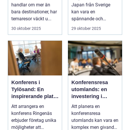
handlar om mer än
Japan från Sverige
bara destinationer, har
kan vara en
temaresor väckt u...
spännande och
överväldi...
30 oktober 2025
29 oktober 2025
Konferens i
Konferensresa
Tylösand: En
utomlands: en
inspirerande plats
investering i
för din nästa
kunskap och
Att arrangera en
Att planera en
företagssammank
nätverk
konferens Ringenäs
konferensresa
omst
erbjuder företag unika
utomlands kan vara en
möjligheter att
komplex men givande