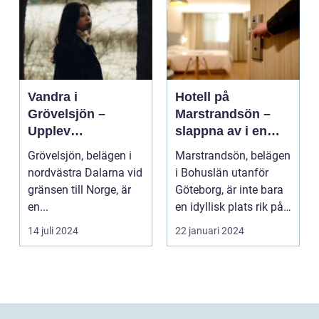
Vandra i
Hotell på
Grövelsjön –
Marstrandsön –
Upplev
slappna av i en
spektakulär natur
oas vid havet
Grövelsjön, belägen i
Marstrandsön, belägen
och
nordvästra Dalarna vid
i Bohuslän utanför
vildmarksupplevel
gränsen till Norge, är
Göteborg, är inte bara
ser på nära håll
en...
en idyllisk plats rik på
historia oc...
14 juli 2024
22 januari 2024