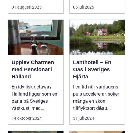
kombinera ...
upplevelse som
01 augusti 2025
05 juli 2025
öppnar up...
Upplev Charmen
Lanthotell – En
med Pensionat i
Oas i Sveriges
Halland
Hjärta
En idyllisk getaway
I en tid när vardagens
Halland ligger som en
puls accelererar, söker
pärla på Sveriges
många en skön
västkust, med
tillflyktsort d&au...
fantastis...
14 oktober 2024
31 juli 2024