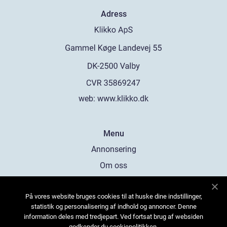
Adress
web:
www.klikko.dk
Menu
Annonsering
Om oss
Cookies
På vores website bruges cookies til at huske dine indstillinger,
Kontakta oss
statistik og personalisering af indhold og annoncer. Denne
Sitemap
information deles med tredjepart. Ved fortsat brug af websiden
godkender du cookiepolitikken.