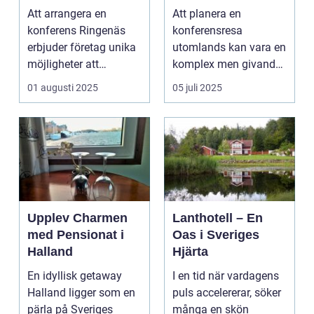
för din nästa
kunskap och
Att arrangera en
Att planera en
företagssammank
nätverk
konferens Ringenäs
konferensresa
omst
erbjuder företag unika
utomlands kan vara en
möjligheter att
komplex men givande
kombinera ...
upplevelse som
01 augusti 2025
05 juli 2025
öppnar up...
Upplev Charmen
Lanthotell – En
med Pensionat i
Oas i Sveriges
Halland
Hjärta
En idyllisk getaway
I en tid när vardagens
Halland ligger som en
puls accelererar, söker
pärla på Sveriges
många en skön