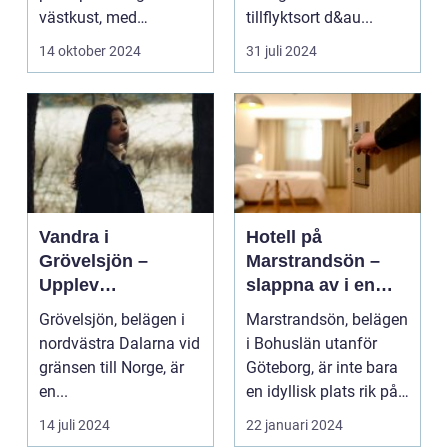
västkust, med
tillflyktsort d&au...
fantastis...
14 oktober 2024
31 juli 2024
Vandra i
Hotell på
Grövelsjön –
Marstrandsön –
Upplev
slappna av i en
spektakulär natur
oas vid havet
Grövelsjön, belägen i
Marstrandsön, belägen
och
nordvästra Dalarna vid
i Bohuslän utanför
vildmarksupplevel
gränsen till Norge, är
Göteborg, är inte bara
ser på nära håll
en...
en idyllisk plats rik på
historia oc...
14 juli 2024
22 januari 2024