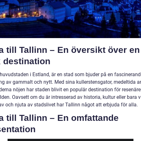
 till Tallinn – En översikt över en
 destination
, huvudstaden i Estland, är en stad som bjuder på en fascinerand
ng av gammalt och nytt. Med sina kullerstensgator, medeltida ar
erna nöjen har staden blivit en populär destination för resenäre
lden. Oavsett om du är intresserad av historia, kultur eller bara vi
v och njuta av stadslivet har Tallinn något att erbjuda för alla.
 till Tallinn – En omfattande
sentation