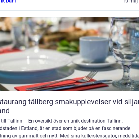
rik Dahl
10 maj
ang tällberg smakupplevelser vid siljans
and
till Tallinn – En översikt över en unik destination Tallinn,
dstaden i Estland, är en stad som bjuder på en fascinerande
dning av gammalt och nytt. Med sina kullerstensgator, medeltid