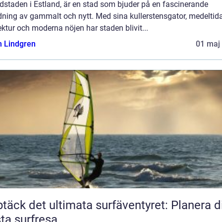
dstaden i Estland, är en stad som bjuder på en fascinerande
dning av gammalt och nytt. Med sina kullerstensgator, medeltid
ektur och moderna nöjen har staden blivit...
n Lindgren
01 maj
täck det ultimata surfäventyret: Planera d
ta surfresa