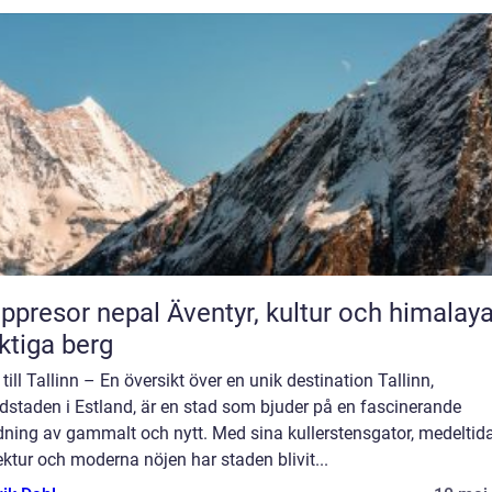
or nepal Äventyr, kultur och himalayas
tiga berg
till Tallinn – En översikt över en unik destination Tallinn,
dstaden i Estland, är en stad som bjuder på en fascinerande
dning av gammalt och nytt. Med sina kullerstensgator, medeltid
ektur och moderna nöjen har staden blivit...