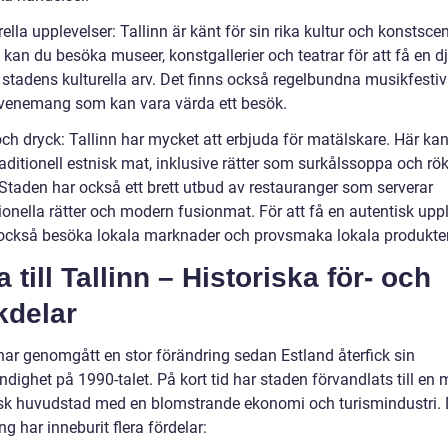
rella upplevelser: Tallinn är känt för sin rika kultur och konstsce
 kan du besöka museer, konstgallerier och teatrar för att få en d
i stadens kulturella arv. Det finns också regelbundna musikfestiv
venemang som kan vara värda ett besök.
och dryck: Tallinn har mycket att erbjuda för matälskare. Här ka
aditionell estnisk mat, inklusive rätter som surkålssoppa och rök
 Staden har också ett brett utbud av restauranger som serverar
ionella rätter och modern fusionmat. För att få en autentisk upp
också besöka lokala marknader och provsmaka lokala produkter
 till Tallinn – Historiska för- och
kdelar
 har genomgått en stor förändring sedan Estland återfick sin
ndighet på 1990-talet. På kort tid har staden förvandlats till en
sk huvudstad med en blomstrande ekonomi och turismindustri.
ng har inneburit flera fördelar: