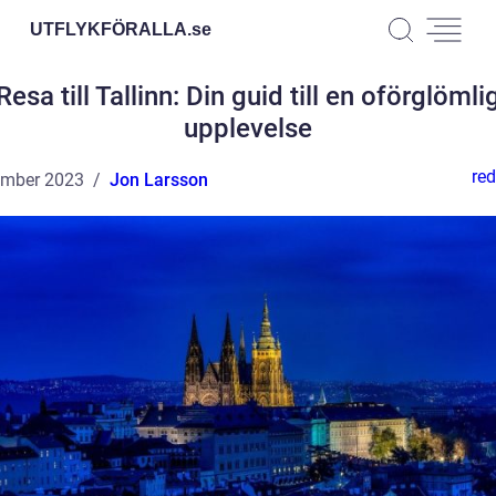
UTFLYKFÖRALLA.
se
Resa till Tallinn: Din guid till en oförglömli
upplevelse
red
ember 2023
Jon Larsson