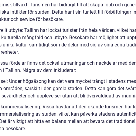
misk tillväxt: Turismen har bidragit till att skapa jobb och gene
ka intäkter för staden. Detta har i sin tur lett till förbättringar 
uktur och service för besökare.
rellt utbyte: Tallinn har lockat turister från hela världen, vilket ha
 kulturella mångfald och utbyte. Besökare har möjlighet att upp
s unika kultur samtidigt som de delar med sig av sina egna tradi
renheter.
essa fördelar finns det också utmaningar och nackdelar med de
 i Tallinn. Några av dem inkluderar:
gsel: Under högsäsong kan det vara mycket trångt i stadens mes
a områden, särskilt i den gamla staden. Detta kan göra det svåra
v sevärdheter och upplevelser utan att bli överväldigad av männi
kommersialisering: Vissa hävdar att den ökande turismen har lett
mmersialisering av staden, vilket kan påverka stadens autentici
et är viktigt att hitta en balans mellan att bevara det traditione
a besökare.