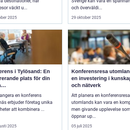
a destinationer, har
Sverige kan vara en spänna
sor väckt u...
och överväldi...
ober 2025
29 oktober 2025
erens i Tylösand: En
Konferensresa utomlan
rerande plats för din
en investering i kunska
a
och nätverk
tagssammankomst
rangera en konferens
Att planera en konferensresa
äs erbjuder företag unika
utomlands kan vara en kom
heter att kombinera ...
men givande upplevelse so
öppnar up...
usti 2025
05 juli 2025