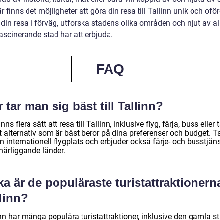
 finns det möjligheter att göra din resa till Tallinn unik och ofö
din resa i förväg, utforska stadens olika områden och njut av al
ascinerande stad har att erbjuda.
FAQ
 tar man sig bäst till Tallinn?
inns flera sätt att resa till Tallinn, inklusive flyg, färja, buss eller 
t alternativ som är bäst beror på dina preferenser och budget. Ta
n internationell flygplats och erbjuder också färje- och busstjäns
närliggande länder.
ka är de populäraste turistattraktionerna
linn?
inn har många populära turistattraktioner, inklusive den gamla s