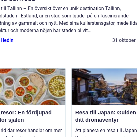
till Tallinn – En översikt över en unik destination Tallinn,
dstaden i Estland, är en stad som bjuder på en fascinerande
dning av gammalt och nytt. Med sina kullerstensgator, medeltid
ektur och moderna nöjen har staden blivit...
s Hedin
31 oktober
resor: En fördjupad
Resa till Japan: Guiden t
för själen
ditt drömäventyr
ärld där resor handlar om mer
Att planera en resa till Japan