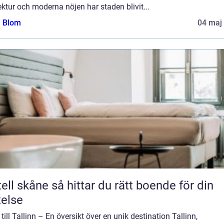
ektur och moderna nöjen har staden blivit...
a Blom
04 maj
e så hittar du rätt boende för din
telse
till Tallinn – En översikt över en unik destination Tallinn,