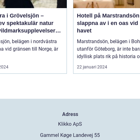
a i Grövelsjön –
Hotell på Marstrandsön
ev spektakulär natur
slappna av i en oas vid
vildmarksupplevelser
havet
ra håll
sjön, belägen i nordvästra
Marstrandsön, belägen i Bo
a vid gränsen till Norge, är
utanför Göteborg, är inte bar
idyllisk plats rik på historia o
 2024
22 januari 2024
Adress