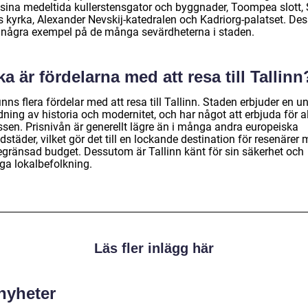
sina medeltida kullerstensgator och byggnader, Toompea slott, 
s kyrka, Alexander Nevskij-katedralen och Kadriorg-palatset. Des
 några exempel på de många sevärdheterna i staden.
ka är fördelarna med att resa till Tallinn
inns flera fördelar med att resa till Tallinn. Staden erbjuder en un
ning av historia och modernitet, och har något att erbjuda för a
ssen. Prisnivån är generellt lägre än i många andra europeiska
städer, vilket gör det till en lockande destination för resenärer
egränsad budget. Dessutom är Tallinn känt för sin säkerhet och
iga lokalbefolkning.
Läs fler inlägg här
 nyheter