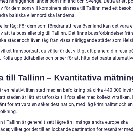
med närliggande länder som Finland och Sverige. Detta är ett po
iv för dem som vill kombinera sin resa till Tallinn med ett besök
dra baltiska eller nordiska länderna.
eller tåg: För dem som föredrar att resa över land kan det vara e
iv att ta buss eller tåg till Tallinn. Det finns bussförbindelser från
ska städer och även tåg från vissa närliggande städer som Helsi
vilket transportsätt du väljer är det viktigt att planera din resa p
 Kolla upp tidtabeller och priser för att hitta det bästa alternativ
 till Tallinn – Kvantitativa mätnin
är en relativt liten stad med en befolkning på cirka 440 000 invå
att staden är lätt att utforska till fots eller med kollektivtrafiken.
nt för att vara en säker destination, med låg kriminalitet och en
folkning.
n i Tallinn är generellt sett lägre än i många andra europeiska
der, vilket gör det till en lockande destination för resenärer me