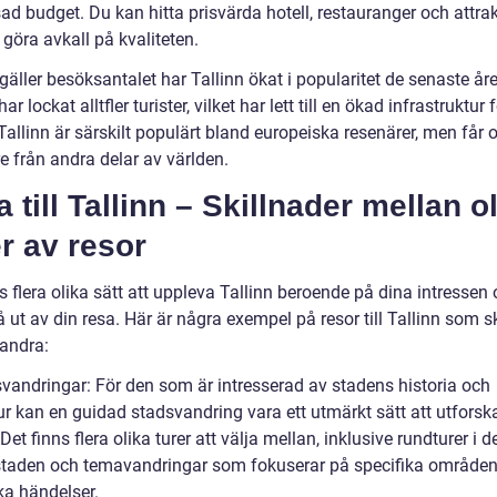
d budget. Du kan hitta prisvärda hotell, restauranger och attrak
 göra avkall på kvaliteten.
gäller besöksantalet har Tallinn ökat i popularitet de senaste år
ar lockat alltfler turister, vilket har lett till en ökad infrastruktur 
Tallinn är särskilt populärt bland europeiska resenärer, men får 
e från andra delar av världen.
 till Tallinn – Skillnader mellan o
r av resor
s flera olika sätt att uppleva Tallinn beroende på dina intressen
få ut av din resa. Här är några exempel på resor till Tallinn som sk
randra:
svandringar: För den som är intresserad av stadens historia och
ur kan en guidad stadsvandring vara ett utmärkt sätt att utforsk
 Det finns flera olika turer att välja mellan, inklusive rundturer i d
taden och temavandringar som fokuserar på specifika områden 
ka händelser.