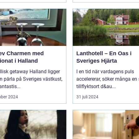
ev Charmen med
Lanthotell – En Oas i
onat i Halland
Sveriges Hjärta
llisk getaway Halland ligger
I en tid när vardagens puls
 pärla på Sveriges västkust,
accelererar, söker många en
ntastis...
tillflyktsort d&au...
ober 2024
31 juli 2024