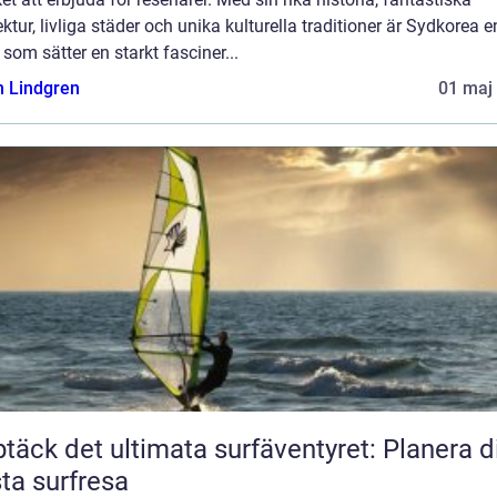
ektur, livliga städer och unika kulturella traditioner är Sydkorea e
 som sätter en starkt fasciner...
n Lindgren
01 maj
täck det ultimata surfäventyret: Planera d
ta surfresa