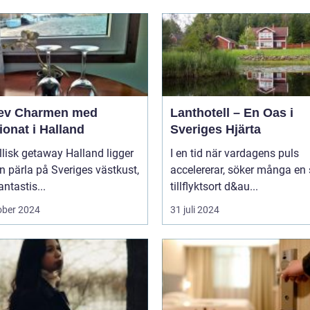
ev Charmen med
Lanthotell – En Oas i
onat i Halland
Sveriges Hjärta
llisk getaway Halland ligger
I en tid när vardagens puls
 pärla på Sveriges västkust,
accelererar, söker många en
ntastis...
tillflyktsort d&au...
ober 2024
31 juli 2024