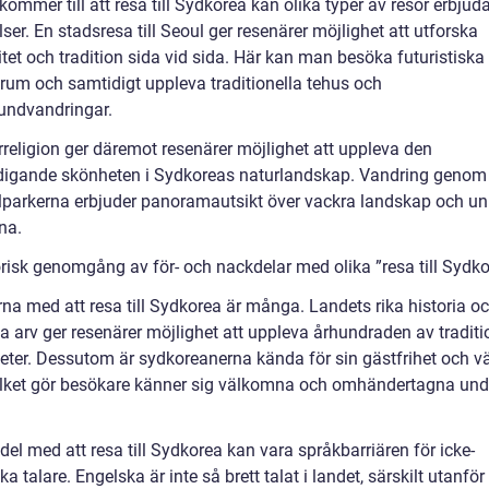
kommer till att resa till Sydkorea kan olika typer av resor erbjuda
ser. En stadsresa till Seoul ger resenärer möjlighet att utforska
tet och tradition sida vid sida. Här kan man besöka futuristiska
rum och samtidigt uppleva traditionella tehus och
undvandringar.
rreligion ger däremot resenärer möjlighet att uppleva den
digande skönheten i Sydkoreas naturlandskap. Vandring genom
lparkerna erbjuder panoramautsikt över vackra landskap och uni
na.
orisk genomgång av för- och nackdelar med olika ”resa till Sydko
rna med att resa till Sydkorea är många. Landets rika historia o
la arv ger resenärer möjlighet att uppleva århundraden av tradit
eter. Dessutom är sydkoreanerna kända för sin gästfrihet och v
vilket gör besökare känner sig välkomna och omhändertagna und
.
el med att resa till Sydkorea kan vara språkbarriären för icke-
a talare. Engelska är inte så brett talat i landet, särskilt utanför