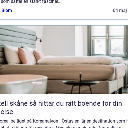
 som sätter en starkt fasciner...
a Blom
04 maj
e så hittar du rätt boende för din
telse
rea, beläget på Koreahalvön i Östasien, är en destination som 
t att erbjuda för resenärer. Med sin rika historia, fantastiska