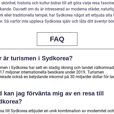
skönhet, historia och kultur bidrar till att göra varje resa fascin
ikande. Oavsett om du är intresserad av moderna städer, naturli
k eller traditionella tempel, har Sydkorea något att erbjuda alla 
r. Så varför inte uppleva Sydkorea själv och låta ditt äventyr bö
FAQ
r är turismen i Sydkorea?
smen i Sydkorea har sett en stadig ökning och landet välkomna
 17 miljoner internationella besökare under 2019. Turismen
rerade också en betydande inkomst på 30 miljarder dollar för la
 kan jag förvänta mig av en resa till
dkorea?
esa till Sydkorea erbjuder en unik kombination av modernitet och