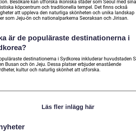
ition. Besökare kan utforska ikoniska städer som Seoul med sin
istiska köpcentrum och traditionella tempel. Det finns också
igheter att uppleva den naturliga skönheten och unika landskap
ser som Jeju-ön och nationalparkerna Seoraksan och Jirisan.
ka är de populäraste destinationerna i
dkorea?
opuläraste destinationerna i Sydkorea inkluderar huvudstaden S
en Busan och ön Jeju. Dessa platser erbjuder enastående
dheter, kultur och naturlig skönhet att utforska.
Läs fler inlägg här
 nyheter