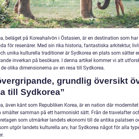
a, beläget på Koreahalvön i Östasien, är en destination som ha
uda för resenärer. Med sin rika historia, fantastiska arkitektur, liv
ch unika kulturella traditioner är Sydkorea en plats som sätter e
rande inverkan på besökare. I denna artikel kommer vi att utfor
 de olika dimensionerna av en resa till Sydkorea.
vergripande, grundlig översikt ö
a till Sydkorea”
a, även känt som Republiken Korea, är en nation där modernitet
on smälter samman på ett harmoniskt sätt. Från de travelafter oc
öretagen som utmärker landets ekonomi till de antika palatsen o
om utgör landets kulturella arv, har Sydkorea något för alla typ
r.