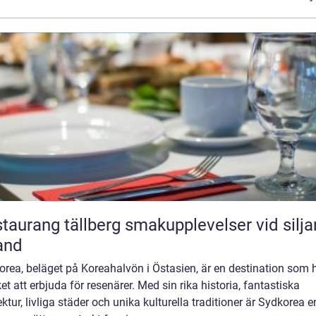
ang tällberg smakupplevelser vid siljans
and
rea, beläget på Koreahalvön i Östasien, är en destination som 
t att erbjuda för resenärer. Med sin rika historia, fantastiska
ektur, livliga städer och unika kulturella traditioner är Sydkorea e