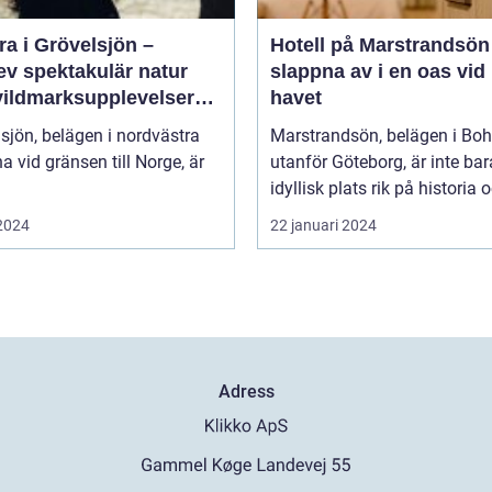
a i Grövelsjön –
Hotell på Marstrandsön
ev spektakulär natur
slappna av i en oas vid
vildmarksupplevelser
havet
ra håll
sjön, belägen i nordvästra
Marstrandsön, belägen i Bo
a vid gränsen till Norge, är
utanför Göteborg, är inte bar
idyllisk plats rik på historia o
 2024
22 januari 2024
Adress