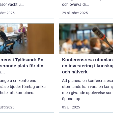
sor väckt u...
och överväldi...
ober 2025
29 oktober 2025
erens i Tylösand: En
Konferensresa utomlan
rerande plats för din
en investering i kunska
a
och nätverk
tagssammankomst
rangera en konferens
Att planera en konferensresa
äs erbjuder företag unika
utomlands kan vara en kom
heter att kombinera ...
men givande upplevelse so
öppnar up...
usti 2025
05 juli 2025