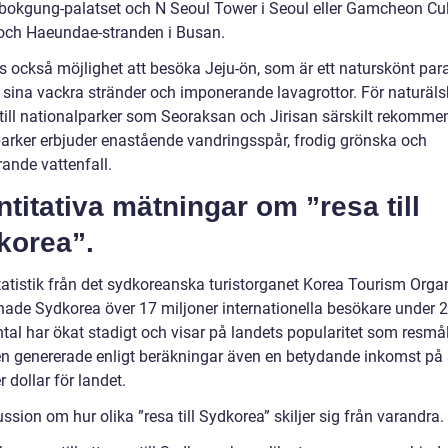
okgung-palatset och N Seoul Tower i Seoul eller Gamcheon Cul
 och Haeundae-stranden i Busan.
ns också möjlighet att besöka Jeju-ön, som är ett naturskönt par
r sina vackra stränder och imponerande lavagrottor. För naturäls
 till nationalparker som Seoraksan och Jirisan särskilt rekomme
arker erbjuder enastående vandringsspår, frodig grönska och
ande vattenfall.
titativa mätningar om ”resa till
korea”.
tatistik från det sydkoreanska turistorganet Korea Tourism Organ
ade Sydkorea över 17 miljoner internationella besökare under 
tal har ökat stadigt och visar på landets popularitet som resmål
n genererade enligt beräkningar även en betydande inkomst på
r dollar för landet.
ssion om hur olika ”resa till Sydkorea” skiljer sig från varandra.