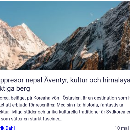
or nepal Äventyr, kultur och himalayas
tiga berg
rea, beläget på Koreahalvön i Östasien, är en destination som 
t att erbjuda för resenärer. Med sin rika historia, fantastiska
ektur, livliga städer och unika kulturella traditioner är Sydkorea e
 som sätter en starkt fasciner...
rik Dahl
10 maj