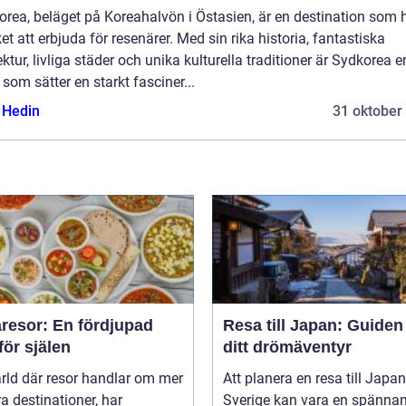
rea, beläget på Koreahalvön i Östasien, är en destination som 
t att erbjuda för resenärer. Med sin rika historia, fantastiska
ektur, livliga städer och unika kulturella traditioner är Sydkorea e
 som sätter en starkt fasciner...
s Hedin
31 oktober
resor: En fördjupad
Resa till Japan: Guiden t
för själen
ditt drömäventyr
ärld där resor handlar om mer
Att planera en resa till Japan
a destinationer, har
Sverige kan vara en spänna