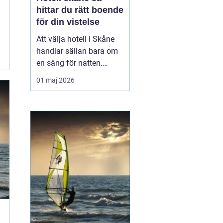
hittar du rätt boende
för din vistelse
Att välja hotell i Skåne
handlar sällan bara om
en säng för natten.
Läget, känslan, servicen
01 maj 2026
och vad du vill göra
under vistelsen spelar
minst lika stor roll.
Regionen är stor och
varierad, från Österlens
stränder till
storstadspulsen i Malmö
och Lun...