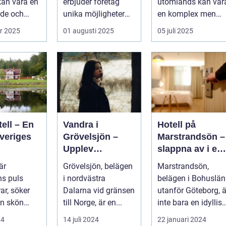
kan vara en
erbjuder företag
utomlands kan var
nkomst
de och
unika möjligheter
en komplex men
...
att kombinera ...
givande upplevelse
r 2025
01 augusti 2025
05 juli 2025
som öppnar up...
ell – En
Vandra i
Hotell på
veriges
Grövelsjön –
Marstrandsön –
Upplev
slappna av i en
spektakulär
oas vid havet
är
Grövelsjön, belägen
Marstrandsön,
natur och
s puls
i nordvästra
belägen i Bohuslän
vildmarksupplev
ar, söker
Dalarna vid gränsen
utanför Göteborg, ä
elser på nära
n skön
till Norge, är en...
inte bara en idyllisk
håll
ort d&au...
plats rik på historia
24
14 juli 2024
22 januari 2024