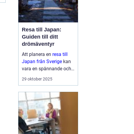
Resa till Japan:
Guiden till ditt
drömäventyr
Att planera en
resa till
Japan från Sverige
kan
vara en spännande och
överväldigande
29 oktober 2025
upplevelse samtidigt.
Japan är ett land fu...