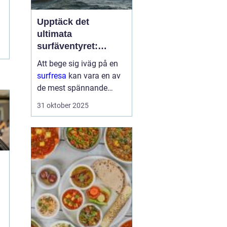
Upptäck det
ultimata
surfäventyret:
Planera din nästa
Att bege sig iväg på en
surfresa
surfresa
kan vara en av
de mest spännande
upplevelserna för den
31 oktober 2025
som älskar havet och
friheten i surfing. Med
rätt planering och
destination kan denna ...