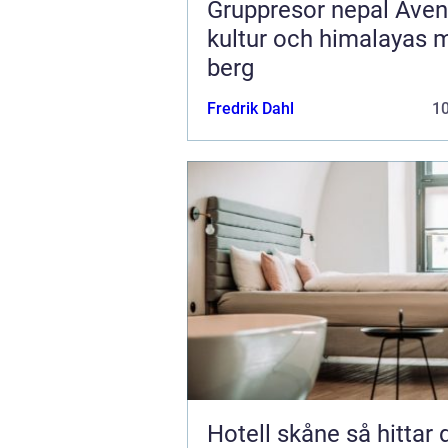
Gruppresor nepal Äventyr,
kultur och himalayas 
berg
Fredrik Dahl
1
Hotell skåne så hittar du rätt