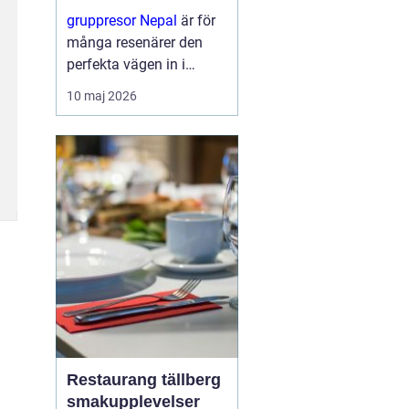
berg
gruppresor Nepal
är för
många resenärer den
perfekta vägen in i
himalayas värld av
10 maj 2026
storslagna berg, djupa
dalgångar och levande
traditioner. Genom att
resa i grupp skapas
trygghet, gemenskap...
Restaurang tällberg
smakupplevelser