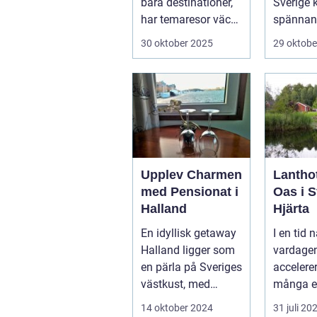
bara destinationer,
Sverige 
har temaresor väckt
spännan
u...
överväldi
30 oktober 2025
29 oktobe
Upplev Charmen
Lanthot
med Pensionat i
Oas i S
Halland
Hjärta
En idyllisk getaway
I en tid n
Halland ligger som
vardagen
en pärla på Sveriges
accelerer
västkust, med
många e
fantastis...
tillflykts
14 oktober 2024
31 juli 20