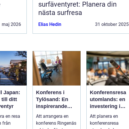
e
surfäventyret: Planera din
nästa surfresa
1 maj 2026
Elias Hedin
31 oktober 2025
ll Japan:
Konferens i
Konferensresa
ill ditt
Tylösand: En
utomlands: en
entyr
inspirerande
investering i
plats för din
kunskap och
era en resa
Att arrangera en
Att planera en
nästa
nätverk
n från
konferens Ringenäs
konferensresa
företagssamma