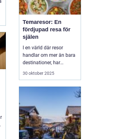
a
Temaresor: En
fördjupad resa för
själen
I en värld där resor
handlar om mer än bara
destinationer, har
temaresor väckt
30 oktober 2025
uppmärksamhet med
sina unika koncept.
Dessa resor erbjuder mer
än traditionella
semesterupplevelser,
genom att fokusera på
r
specifika in...