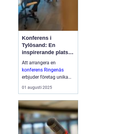
Konferens i
Tylösand: En
inspirerande plats
för din nästa
Att arrangera en
företagssammanko
konferens Ringenäs
mst
erbjuder företag unika
möjligheter att
01 augusti 2025
kombinera
affärsutveckling med
fantastiska
naturskönheter och
aktivit...