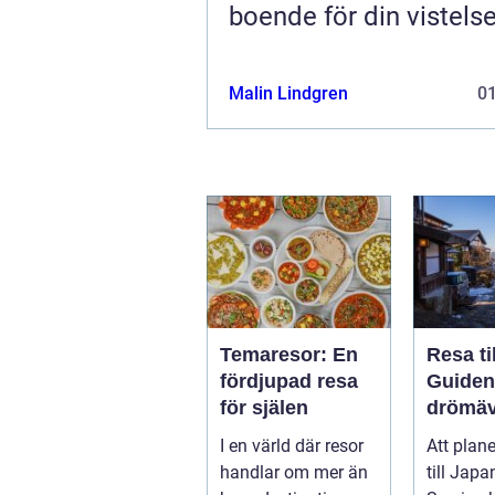
boende för din vistels
Malin Lindgren
0
Temaresor: En
Resa ti
fördjupad resa
Guiden t
för själen
drömäv
I en värld där resor
Att plan
handlar om mer än
till Japa