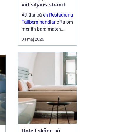
vid siljans strand
Att äta på
en Restaurang
Tällberg handlar
ofta om
mer än bara maten.
Många gäster beskriver
04 maj 2026
en helhetsupplevelse där
utsikten över Siljan, den
genuina dalakulturen
och doften av nylagad
mat från lokala r...
Hotell skåne så