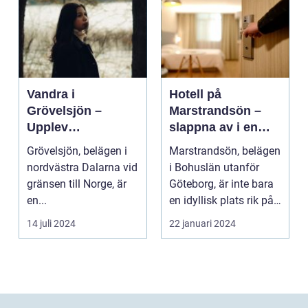
Vandra i
Hotell på
Grövelsjön –
Marstrandsön –
Upplev
slappna av i en
spektakulär natur
oas vid havet
Grövelsjön, belägen i
Marstrandsön, belägen
och
nordvästra Dalarna vid
i Bohuslän utanför
vildmarksupplevel
gränsen till Norge, är
Göteborg, är inte bara
ser på nära håll
en...
en idyllisk plats rik på
historia oc...
14 juli 2024
22 januari 2024