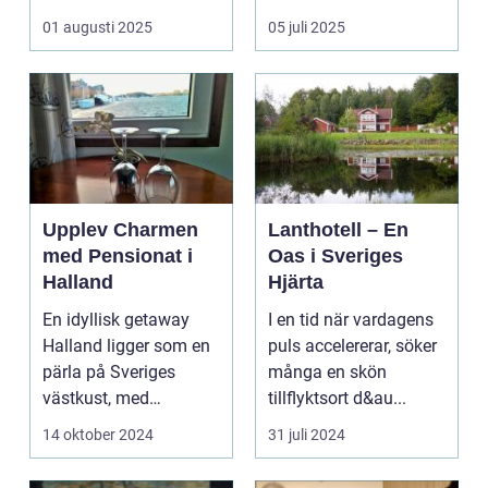
kombinera ...
upplevelse som
01 augusti 2025
05 juli 2025
öppnar up...
Upplev Charmen
Lanthotell – En
med Pensionat i
Oas i Sveriges
Halland
Hjärta
En idyllisk getaway
I en tid när vardagens
Halland ligger som en
puls accelererar, söker
pärla på Sveriges
många en skön
västkust, med
tillflyktsort d&au...
fantastis...
14 oktober 2024
31 juli 2024