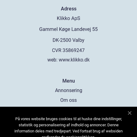
Adress
web:
www.klikko.dk
Menu
Annonsering
Om oss
Cookies
På vores website bruges cookies til at huske dine indstillinger,
Kontakta oss
statistik og personalisering af indhold og annoncer. Denne
Sitemap
information deles med tredjepart. Ved fortsat brug af websiden