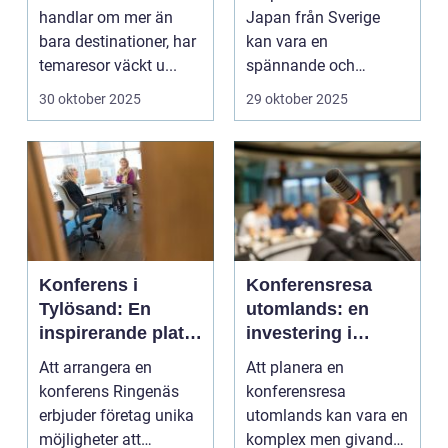
handlar om mer än
Japan från Sverige
bara destinationer, har
kan vara en
temaresor väckt u...
spännande och
överväldi...
30 oktober 2025
29 oktober 2025
Konferens i
Konferensresa
Tylösand: En
utomlands: en
inspirerande plats
investering i
för din nästa
kunskap och
Att arrangera en
Att planera en
företagssammank
nätverk
konferens Ringenäs
konferensresa
omst
erbjuder företag unika
utomlands kan vara en
möjligheter att
komplex men givande