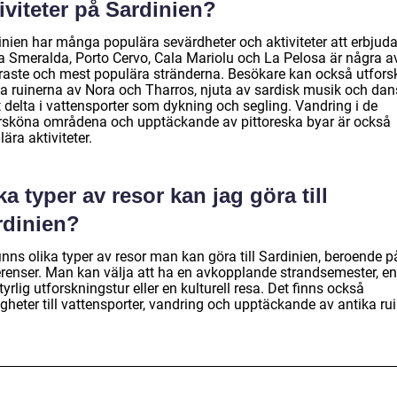
iviteter på Sardinien?
inien har många populära sevärdheter och aktiviteter att erbjuda
a Smeralda, Porto Cervo, Cala Mariolu och La Pelosa är några a
raste och mest populära stränderna. Besökare kan också utfors
ka ruinerna av Nora och Tharros, njuta av sardisk musik och dan
 delta i vattensporter som dykning och segling. Vandring i de
rsköna områdena och upptäckande av pittoreska byar är också
ära aktiviteter.
ka typer av resor kan jag göra till
rdinien?
inns olika typer av resor man kan göra till Sardinien, beroende p
erenser. Man kan välja att ha en avkopplande strandsemester, en
yrlig utforskningstur eller en kulturell resa. Det finns också
gheter till vattensporter, vandring och upptäckande av antika rui