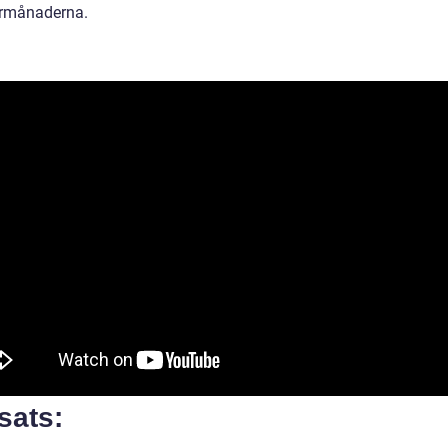
månaderna.
sats: