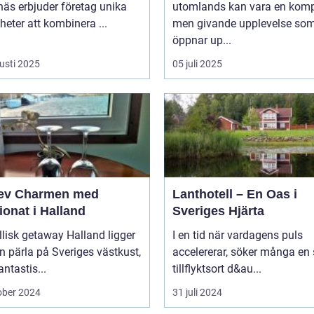
äs erbjuder företag unika
utomlands kan vara en kom
heter att kombinera ...
men givande upplevelse so
öppnar up...
usti 2025
05 juli 2025
ev Charmen med
Lanthotell – En Oas i
onat i Halland
Sveriges Hjärta
llisk getaway Halland ligger
I en tid när vardagens puls
 pärla på Sveriges västkust,
accelererar, söker många en
ntastis...
tillflyktsort d&au...
ober 2024
31 juli 2024