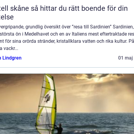
e så hittar du rätt boende för din
telse
ergripande, grundlig översikt över ”resa till Sardinien” Sardinien
största ön i Medelhavet och en av Italiens mest eftertraktade re
nt för sina orörda stränder, kristallklara vatten och rika kultur. P
 vackr...
n Lindgren
01 maj