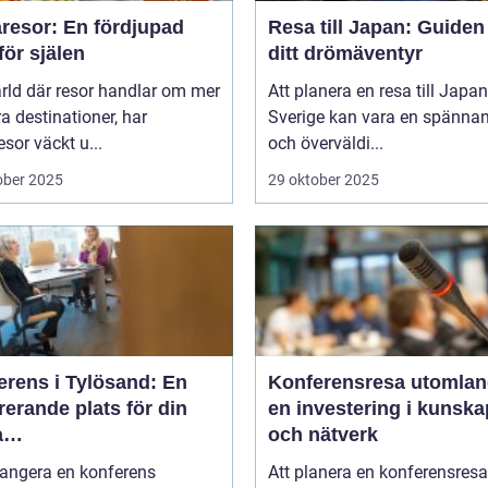
resor: En fördjupad
Resa till Japan: Guiden t
för själen
ditt drömäventyr
ärld där resor handlar om mer
Att planera en resa till Japan
a destinationer, har
Sverige kan vara en spänna
sor väckt u...
och överväldi...
ober 2025
29 oktober 2025
erens i Tylösand: En
Konferensresa utomlan
rerande plats för din
en investering i kunska
a
och nätverk
tagssammankomst
rangera en konferens
Att planera en konferensresa