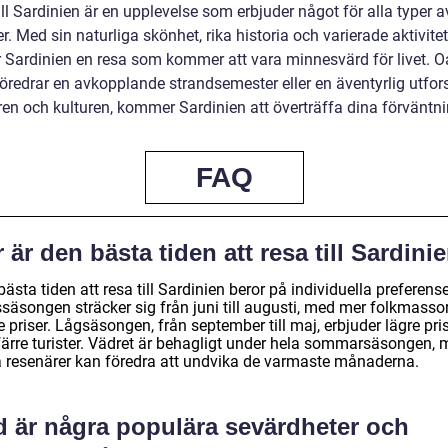
ll Sardinien är en upplevelse som erbjuder något för alla typer a
r. Med sin naturliga skönhet, rika historia och varierade aktivitet
r Sardinien en resa som kommer att vara minnesvärd för livet. O
öredrar en avkopplande strandsemester eller en äventyrlig utfor
ren och kulturen, kommer Sardinien att överträffa dina förväntni
FAQ
 är den bästa tiden att resa till Sardini
ästa tiden att resa till Sardinien beror på individuella preferense
säsongen sträcker sig från juni till augusti, med mer folkmasso
 priser. Lågsäsongen, från september till maj, erbjuder lägre pri
färre turister. Vädret är behagligt under hela sommarsäsongen,
a resenärer kan föredra att undvika de varmaste månaderna.
d är några populära sevärdheter och