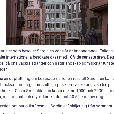
turister som besöker Sardinien varje år är imponerande. Enligt st
alet internationella besökare ökat med 10% de senaste åren. Det
r del på öns vackra stränder och naturlandskap som lockar turiste
lden.
ge en uppfattning om kostnaderna för en resa till Sardinien kan 
att också nämna genomsnittliga priser. En veckolång vistelse på 
 hotell i Costa Smeralda kan kosta mellan 1000 och 2000 euro f
r, medan mat och dryck kan kosta runt 40-50 euro per dag.
ssion om hur olika ”resa till Sardinien” skiljer sig från varandra