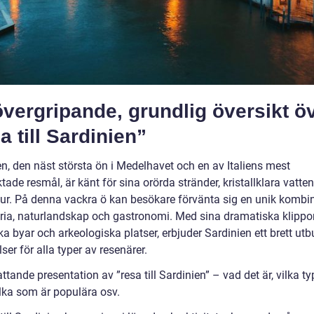
vergripande, grundlig översikt ö
a till Sardinien”
en, den näst största ön i Medelhavet och en av Italiens mest
ktade resmål, är känt för sina orörda stränder, kristallklara vatte
ltur. På denna vackra ö kan besökare förvänta sig en unik kombi
oria, naturlandskap och gastronomi. Med sina dramatiska klippor
ka byar och arkeologiska platser, erbjuder Sardinien ett brett ut
ser för alla typer av resenärer.
tande presentation av ”resa till Sardinien” – vad det är, vilka t
ilka som är populära osv.