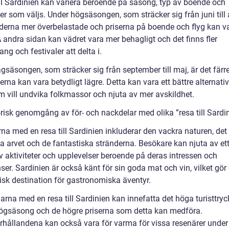
ill Sardinien kan variera beroende på säsong, typ av boende och
ter som väljs. Under högsäsongen, som sträcker sig från juni till 
nderna mer överbelastade och priserna på boende och flyg kan v
 andra sidan kan vädret vara mer behagligt och det finns fler
g och festivaler att delta i.
gsäsongen, som sträcker sig från september till maj, är det färre
erna kan vara betydligt lägre. Detta kan vara ett bättre alternativ
 vill undvika folkmassor och njuta av mer avskildhet.
orisk genomgång av för- och nackdelar med olika ”resa till Sardi
na med en resa till Sardinien inkluderar den vackra naturen, det 
la arvet och de fantastiska stränderna. Besökare kan njuta av ett
v aktiviteter och upplevelser beroende på deras intressen och
ser. Sardinien är också känt för sin goda mat och vin, vilket gör d
lisk destination för gastronomiska äventyr.
rna med en resa till Sardinien kan innefatta det höga turisttryc
ögsäsong och de högre priserna som detta kan medföra.
rhållandena kan också vara för varma för vissa resenärer under