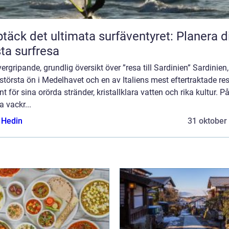
täck det ultimata surfäventyret: Planera d
ta surfresa
ergripande, grundlig översikt över ”resa till Sardinien” Sardinien
största ön i Medelhavet och en av Italiens mest eftertraktade re
nt för sina orörda stränder, kristallklara vatten och rika kultur. P
 vackr...
s Hedin
31 oktober