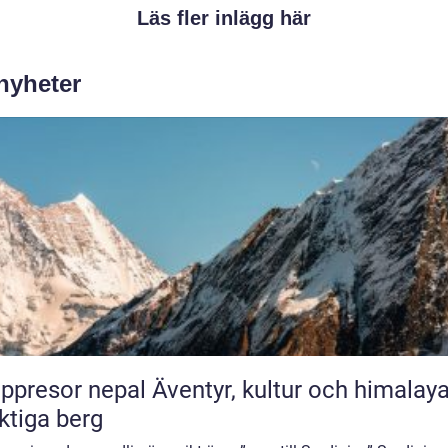
Läs fler inlägg här
 nyheter
or nepal Äventyr, kultur och himalayas
tiga berg