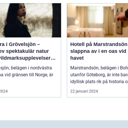
a i Grövelsjön –
Hotell på Marstrandsön
ev spektakulär natur
slappna av i en oas vid
vildmarksupplevelser
havet
ra håll
sjön, belägen i nordvästra
Marstrandsön, belägen i Bo
a vid gränsen till Norge, är
utanför Göteborg, är inte bar
idyllisk plats rik på historia o
 2024
22 januari 2024