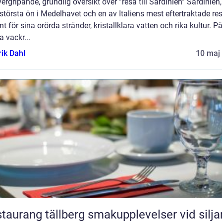
ergripande, grundlig översikt över ”resa till Sardinien” Sardinien
största ön i Medelhavet och en av Italiens mest eftertraktade re
nt för sina orörda stränder, kristallklara vatten och rika kultur. P
 vackr...
rik Dahl
10 maj
ang tällberg smakupplevelser vid siljans