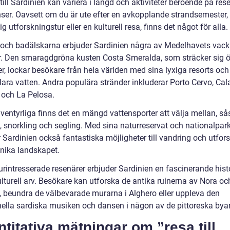
till Sardinien kan variera i längd och aktiviteter beroende på re
nser. Oavsett om du är ute efter en avkopplande strandsemester,
ig utforskningstur eller en kulturell resa, finns det något för alla.
- och badälskarna erbjuder Sardinien några av Medelhavets vack
r. Den smaragdgröna kusten Costa Smeralda, som sträcker sig ö
r, lockar besökare från hela världen med sina lyxiga resorts och
klara vatten. Andra populära stränder inkluderar Porto Cervo, Cal
 och La Pelosa.
äventyrliga finns det en mängd vattensporter att välja mellan, s
, snorkling och segling. Med sina naturreservat och nationalpar
 Sardinien också fantastiska möjligheter till vandring och utfor
unika landskapet.
urintresserade resenärer erbjuder Sardinien en fascinerande hist
ulturell arv. Besökare kan utforska de antika ruinerna av Nora oc
, beundra de välbevarade murarna i Alghero eller uppleva den
onella sardiska musiken och dansen i någon av de pittoreska bya
titativa mätningar om ”resa till