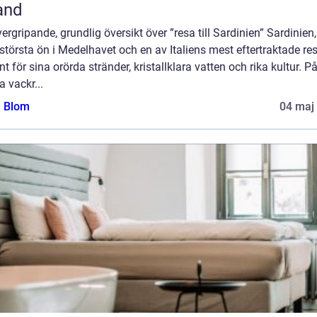
and
ergripande, grundlig översikt över ”resa till Sardinien” Sardinien
största ön i Medelhavet och en av Italiens mest eftertraktade re
nt för sina orörda stränder, kristallklara vatten och rika kultur. P
 vackr...
a Blom
04 maj