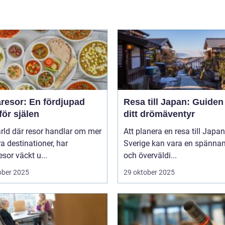
resor: En fördjupad
Resa till Japan: Guiden t
för själen
ditt drömäventyr
ärld där resor handlar om mer
Att planera en resa till Japan
a destinationer, har
Sverige kan vara en spänna
sor väckt u...
och överväldi...
ober 2025
29 oktober 2025