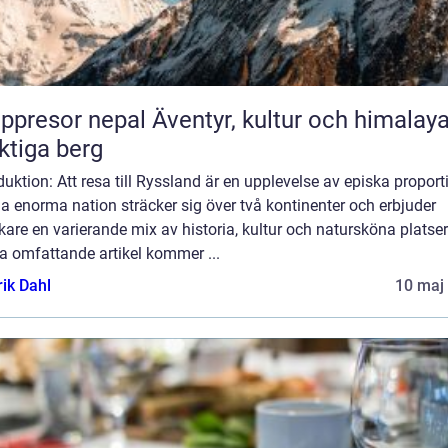
or nepal Äventyr, kultur och himalayas
tiga berg
duktion: Att resa till Ryssland är en upplevelse av episka proport
 enorma nation sträcker sig över två kontinenter och erbjuder
are en varierande mix av historia, kultur och natursköna platser.
a omfattande artikel kommer ...
rik Dahl
10 maj