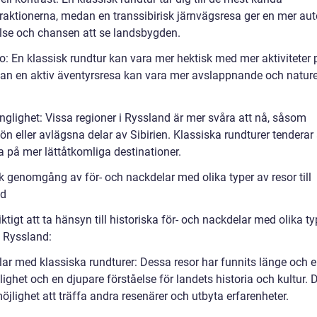
traktionerna, medan en transsibirisk järnvägsresa ger en mer aut
lse och chansen att se landsbygden.
: En klassisk rundtur kan vara mer hektisk med mer aktiviteter 
dan en aktiv äventyrsresa kan vara mer avslappnande och nature
nglighet: Vissa regioner i Ryssland är mer svåra att nå, såsom
ön eller avlägsna delar av Sibirien. Klassiska rundturer tenderar 
a på mer lättåtkomliga destinationer.
k genomgång av för- och nackdelar med olika typer av resor till
nd
iktigt att ta hänsyn till historiska för- och nackdelar med olika t
ll Ryssland:
lar med klassiska rundturer: Dessa resor har funnits länge och e
ghet och en djupare förståelse för landets historia och kultur. 
jlighet att träffa andra resenärer och utbyta erfarenheter.