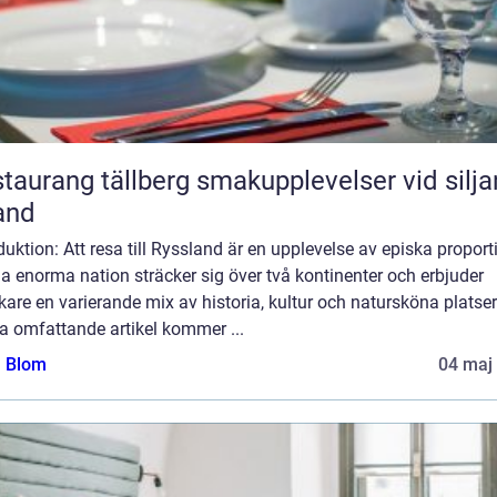
ang tällberg smakupplevelser vid siljans
and
duktion: Att resa till Ryssland är en upplevelse av episka proport
 enorma nation sträcker sig över två kontinenter och erbjuder
are en varierande mix av historia, kultur och natursköna platser.
a omfattande artikel kommer ...
a Blom
04 maj