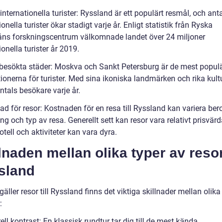
internationella turister: Ryssland är ett populärt resmål, och anta
ionella turister ökar stadigt varje år. Enligt statistik från Ryska
åns forskningscentrum välkomnade landet över 24 miljoner
ionella turister år 2019.
besökta städer: Moskva och Sankt Petersburg är de mest popul
ionerna för turister. Med sina ikoniska landmärken och rika kult
ntals besökare varje år.
ad för resor: Kostnaden för en resa till Ryssland kan variera be
g och typ av resa. Generellt sett kan resor vara relativt prisvär
otell och aktiviteter kan vara dyra.
lnaden mellan olika typer av resor 
sland
gäller resor till Ryssland finns det viktiga skillnader mellan olika
:
ell kontrast: En klassisk rundtur tar dig till de mest kända