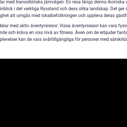
lar med transsibiriska järnvägen: En resa längs denna ikoniska 
inblick i det verkliga Ryssland och dess olika landskap. Det ger
ighet att umgås med lokalbefolkningen och uppleva deras gästfr
elar med aktiv äventyrsresor: Vissa äventyrsresor kan vara fysi
de och kräva en viss nivå av fitness. Även om de erbjuder fant
plevelser kan de vara svårtillgängliga för personer med särskild