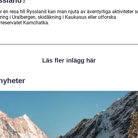
ssland?
 en resa till Ryssland kan man njuta av äventyrliga aktiviteter 
ing i Uralbergen, skidåkning i Kaukasus eller utforska
rreservatet Kamchatka.
Läs fler inlägg här
 nyheter