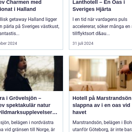
ev Charmen med
Lanthotell – En Oas i
onat i Halland
Sveriges Hjärta
llisk getaway Halland ligger
I en tid när vardagens puls
 pärla på Sveriges västkust,
accelererar, söker många en
ntastis...
tillflyktsort d&au...
ober 2024
31 juli 2024
a i Grövelsjön –
Hotell på Marstrandsön
ev spektakulär natur
slappna av i en oas vid
vildmarksupplevelser
havet
ra håll
sjön, belägen i nordvästra
Marstrandsön, belägen i Bo
a vid gränsen till Norge, är
utanför Göteborg, är inte bar