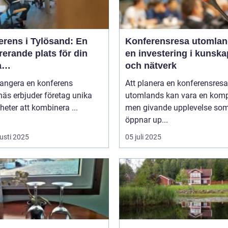
erens i Tylösand: En
Konferensresa utomlan
rerande plats för din
en investering i kunska
a
och nätverk
tagssammankomst
rangera en konferens
Att planera en konferensresa
äs erbjuder företag unika
utomlands kan vara en kom
heter att kombinera ...
men givande upplevelse so
öppnar up...
usti 2025
05 juli 2025