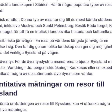
räckta landskapen i Sibirien. Här är några populära typer av resor
d:
isk rundtur: Denna typ av resa tar dig till de mest kända städern
d, inklusive Moskva och Sankt Petersburg. Besök Röda torget, 
itaget för att få en inblick i landets rika historia och kulturella a
sibiriska järnvägen: En resa på världens längsta järnväg är en
se i sig. Den tar dig genom olika landskap och ger dig möjlighet
a det verkliga Ryssland på vägen.
v äventyr: För de äventyrslystna resenärerna erbjuder Ryssland 
ter. Vandring i Uralbergen, skidåkning i Kaukasus eller en expedit
ka är några av de spännande äventyren som väntar.
titativa mätningar om resor till
sland
förstå omfattningen av resor till Ryssland kan vi utforska några
ativa mätningar: