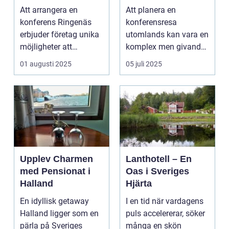
för din nästa
kunskap och
Att arrangera en
Att planera en
företagssammank
nätverk
konferens Ringenäs
konferensresa
omst
erbjuder företag unika
utomlands kan vara en
möjligheter att
komplex men givande
kombinera ...
upplevelse som
01 augusti 2025
05 juli 2025
öppnar up...
Upplev Charmen
Lanthotell – En
med Pensionat i
Oas i Sveriges
Halland
Hjärta
En idyllisk getaway
I en tid när vardagens
Halland ligger som en
puls accelererar, söker
pärla på Sveriges
många en skön