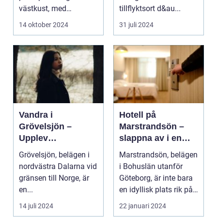
västkust, med
tillflyktsort d&au...
fantastis...
14 oktober 2024
31 juli 2024
Vandra i
Hotell på
Grövelsjön –
Marstrandsön –
Upplev
slappna av i en
spektakulär natur
oas vid havet
Grövelsjön, belägen i
Marstrandsön, belägen
och
nordvästra Dalarna vid
i Bohuslän utanför
vildmarksupplevel
gränsen till Norge, är
Göteborg, är inte bara
ser på nära håll
en...
en idyllisk plats rik på
historia oc...
14 juli 2024
22 januari 2024