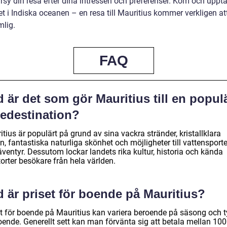
rsy din resa efter dina intressen och preferenser. Kom och uppt
t i Indiska oceanen – en resa till Mauritius kommer verkligen at
mlig.
FAQ
 är det som gör Mauritius till en popul
sedestination?
tius är populärt på grund av sina vackra stränder, kristallklara
n, fantastiska naturliga skönhet och möjligheter till vattensporte
ventyr. Dessutom lockar landets rika kultur, historia och kända
torter besökare från hela världen.
 är priset för boende på Mauritius?
et för boende på Mauritius kan variera beroende på säsong och 
oende. Generellt sett kan man förvänta sig att betala mellan 100