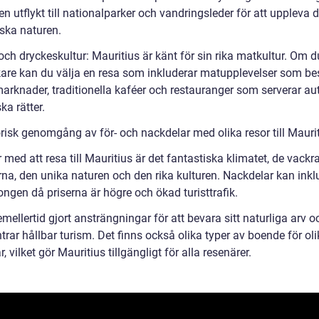
n utflykt till nationalparker och vandringsleder för att uppleva 
iska naturen.
och dryckeskultur: Mauritius är känt för sin rika matkultur. Om d
are kan du välja en resa som inkluderar matupplevelser som be
marknader, traditionella kaféer och restauranger som serverar au
ka rätter.
orisk genomgång av för- och nackdelar med olika resor till Mauri
 med att resa till Mauritius är det fantastiska klimatet, de vackr
rna, den unika naturen och den rika kulturen. Nackdelar kan inkl
ngen då priserna är högre och ökad turisttrafik.
mellertid gjort ansträngningar för att bevara sitt naturliga arv o
ar hållbar turism. Det finns också olika typer av boende för oli
, vilket gör Mauritius tillgängligt för alla resenärer.