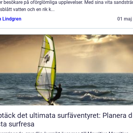
r besökare på oförglömliga upplevelser. Med sina vita sandsträ
sblått vatten och en rik k...
n Lindgren
01 maj
täck det ultimata surfäventyret: Planera d
ta surfresa