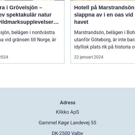
a i Grövelsjön –
Hotell på Marstrandsön
ev spektakulär natur
slappna av i en oas vid
vildmarksupplevelser
havet
ra håll
sjön, belägen i nordvästra
Marstrandsön, belägen i Bo
a vid gränsen till Norge, är
utanför Göteborg, är inte bar
idyllisk plats rik på historia o
 2024
22 januari 2024
Adress