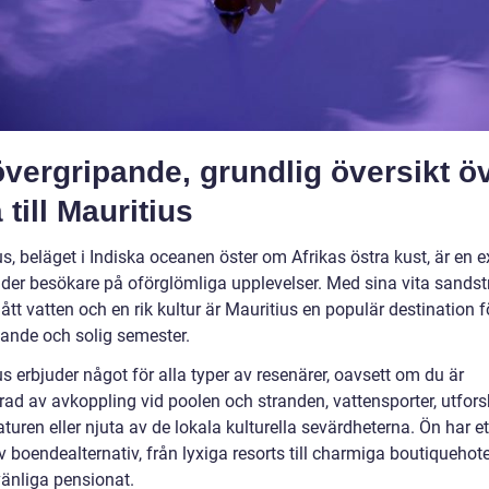
vergripande, grundlig översikt ö
 till Mauritius
s, beläget i Indiska oceanen öster om Afrikas östra kust, är en e
der besökare på oförglömliga upplevelser. Med sina vita sandst
ått vatten och en rik kultur är Mauritius en populär destination f
ande och solig semester.
s erbjuder något för alla typer av resenärer, oavsett om du är
erad av avkoppling vid poolen och stranden, vattensporter, utfor
turen eller njuta av de lokala kulturella sevärdheterna. Ön har et
 boendealternativ, från lyxiga resorts till charmiga boutiquehote
änliga pensionat.