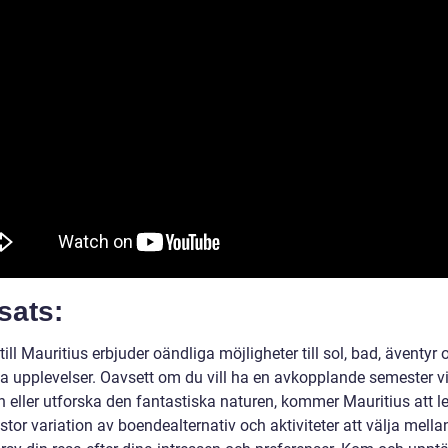
sats:
till Mauritius erbjuder oändliga möjligheter till sol, bad, äventyr 
lla upplevelser. Oavsett om du vill ha en avkopplande semester v
 eller utforska den fantastiska naturen, kommer Mauritius att le
tor variation av boendealternativ och aktiviteter att välja mell