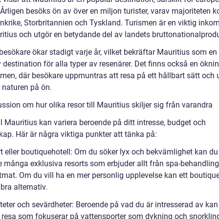
. Årligen besöks ön av över en miljon turister, varav majoriteten
nkrike, Storbritannien och Tyskland. Turismen är en viktig inkom
ritius och utgör en betydande del av landets bruttonationalprodu
besökare ökar stadigt varje år, vilket bekräftar Mauritius som en
v destination för alla typer av resenärer. Det finns också en ökni
smen, där besökare uppmuntras att resa på ett hållbart sätt och
a naturen på ön.
ssion om hur olika resor till Mauritius skiljer sig från varandra
ll Mauritius kan variera beroende på ditt intresse, budget och
kap. Här är några viktiga punkter att tänka på:
rt eller boutiquehotell: Om du söker lyx och bekvämlighet kan du
e många exklusiva resorts som erbjuder allt från spa-behandlinga
mat. Om du vill ha en mer personlig upplevelse kan ett boutique
 bra alternativ.
iteter och sevärdheter: Beroende på vad du är intresserad av kan
n resa som fokuserar på vattensporter som dykning och snorkling,