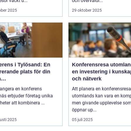
sor väckt u...
och överväldi...
ober 2025
29 oktober 2025
erens i Tylösand: En
Konferensresa utomlan
rerande plats för din
en investering i kunska
a
och nätverk
tagssammankomst
rangera en konferens
Att planera en konferensresa
äs erbjuder företag unika
utomlands kan vara en kom
heter att kombinera ...
men givande upplevelse so
öppnar up...
usti 2025
05 juli 2025