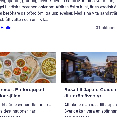
ergripande, grundlig översikt över resa till Mauritius Mauritius,
et i Indiska oceanen öster om Afrikas östra kust, är en exotisk 
r besökare på oförglömliga upplevelser. Med sina vita sandsträ
sblått vatten och en rik k...
s Hedin
31 oktober
resor: En fördjupad
Resa till Japan: Guiden t
för själen
ditt drömäventyr
ärld där resor handlar om mer
Att planera en resa till Japan
a destinationer, har
Sverige kan vara en spänna