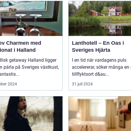
ev Charmen med
Lanthotell – En Oas i
onat i Halland
Sveriges Hjärta
llisk getaway Halland ligger
I en tid när vardagens puls
 pärla på Sveriges västkust,
accelererar, söker många en
ntastis...
tillflyktsort d&au...
ober 2024
31 juli 2024