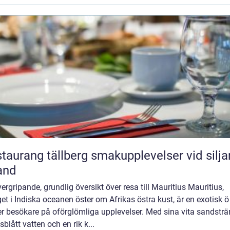
ang tällberg smakupplevelser vid siljans
and
ergripande, grundlig översikt över resa till Mauritius Mauritius,
et i Indiska oceanen öster om Afrikas östra kust, är en exotisk 
r besökare på oförglömliga upplevelser. Med sina vita sandsträ
sblått vatten och en rik k...