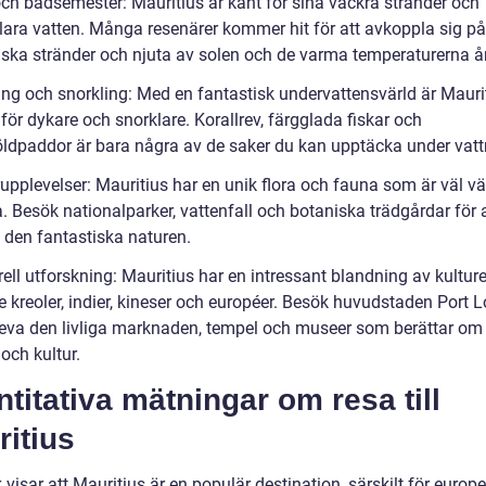
 och badsemester: Mauritius är känt för sina vackra stränder och
klara vatten. Många resenärer kommer hit för att avkoppla sig på
iska stränder och njuta av solen och de varma temperaturerna år
ing och snorkling: Med en fantastisk undervattensvärld är Maurit
för dykare och snorklare. Korallrev, färgglada fiskar och
ldpaddor är bara några av de saker du kan upptäcka under vatt
upplevelser: Mauritius har en unik flora och fauna som är väl vä
. Besök nationalparker, vattenfall och botaniska trädgårdar för 
 den fantastiska naturen.
rell utforskning: Mauritius har en intressant blandning av kulture
e kreoler, indier, kineser och européer. Besök huvudstaden Port L
leva den livliga marknaden, tempel och museer som berättar om
 och kultur.
titativa mätningar om resa till
itius
k visar att Mauritius är en populär destination, särskilt för europ