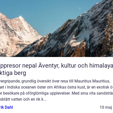
or nepal Äventyr, kultur och himalayas
tiga berg
ergripande, grundlig översikt över resa till Mauritius Mauritius,
et i Indiska oceanen öster om Afrikas östra kust, är en exotisk 
r besökare på oförglömliga upplevelser. Med sina vita sandsträ
sblått vatten och en rik k...
rik Dahl
10 maj