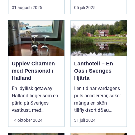
kombinera ...
upplevelse som
01 augusti 2025
05 juli 2025
öppnar up...
Upplev Charmen
Lanthotell – En
med Pensionat i
Oas i Sveriges
Halland
Hjärta
En idyllisk getaway
I en tid när vardagens
Halland ligger som en
puls accelererar, söker
pärla på Sveriges
många en skön
västkust, med
tillflyktsort d&au...
fantastis...
14 oktober 2024
31 juli 2024