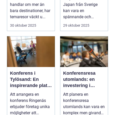
handlar om mer än
Japan från Sverige
bara destinationer, har
kan vara en
temaresor väckt u...
spännande och
överväldi...
30 oktober 2025
29 oktober 2025
Konferens i
Konferensresa
Tylösand: En
utomlands: en
inspirerande plats
investering i
för din nästa
kunskap och
Att arrangera en
Att planera en
företagssammank
nätverk
konferens Ringenäs
konferensresa
omst
erbjuder företag unika
utomlands kan vara en
möjligheter att
komplex men givande