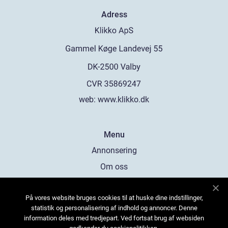
Adress
web:
www.klikko.dk
Menu
Annonsering
Om oss
Cookies
På vores website bruges cookies til at huske dine indstillinger,
Kontakta oss
statistik og personalisering af indhold og annoncer. Denne
Sitemap
information deles med tredjepart. Ved fortsat brug af websiden