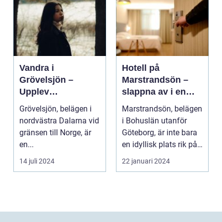
Vandra i
Hotell på
Grövelsjön –
Marstrandsön –
Upplev
slappna av i en
spektakulär natur
oas vid havet
Grövelsjön, belägen i
Marstrandsön, belägen
och
nordvästra Dalarna vid
i Bohuslän utanför
vildmarksupplevel
gränsen till Norge, är
Göteborg, är inte bara
ser på nära håll
en...
en idyllisk plats rik på
historia oc...
14 juli 2024
22 januari 2024