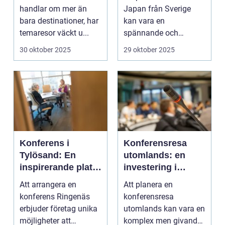
handlar om mer än
Japan från Sverige
bara destinationer, har
kan vara en
temaresor väckt u...
spännande och
överväldi...
30 oktober 2025
29 oktober 2025
Konferens i
Konferensresa
Tylösand: En
utomlands: en
inspirerande plats
investering i
för din nästa
kunskap och
Att arrangera en
Att planera en
företagssammank
nätverk
konferens Ringenäs
konferensresa
omst
erbjuder företag unika
utomlands kan vara en
möjligheter att
komplex men givande