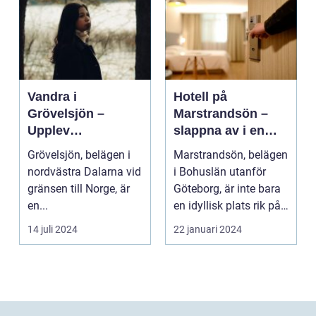
Vandra i
Hotell på
Grövelsjön –
Marstrandsön –
Upplev
slappna av i en
spektakulär natur
oas vid havet
Grövelsjön, belägen i
Marstrandsön, belägen
och
nordvästra Dalarna vid
i Bohuslän utanför
vildmarksupplevel
gränsen till Norge, är
Göteborg, är inte bara
ser på nära håll
en...
en idyllisk plats rik på
historia oc...
14 juli 2024
22 januari 2024