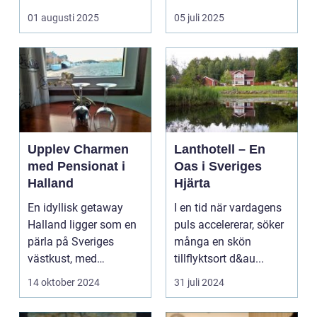
kombinera ...
upplevelse som
01 augusti 2025
05 juli 2025
öppnar up...
Upplev Charmen
Lanthotell – En
med Pensionat i
Oas i Sveriges
Halland
Hjärta
En idyllisk getaway
I en tid när vardagens
Halland ligger som en
puls accelererar, söker
pärla på Sveriges
många en skön
västkust, med
tillflyktsort d&au...
fantastis...
14 oktober 2024
31 juli 2024