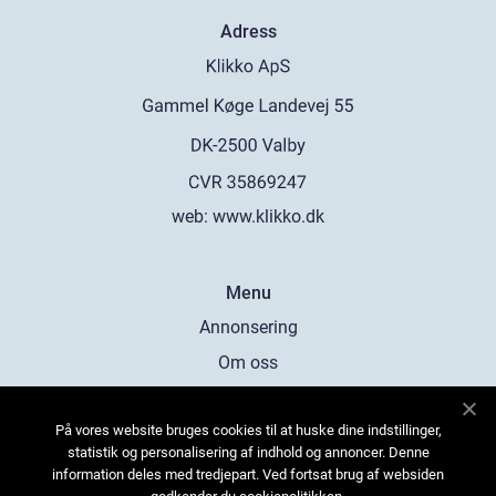
Adress
web:
www.klikko.dk
Menu
Annonsering
Om oss
Cookies
På vores website bruges cookies til at huske dine indstillinger,
Kontakta oss
statistik og personalisering af indhold og annoncer. Denne
Sitemap
information deles med tredjepart. Ved fortsat brug af websiden