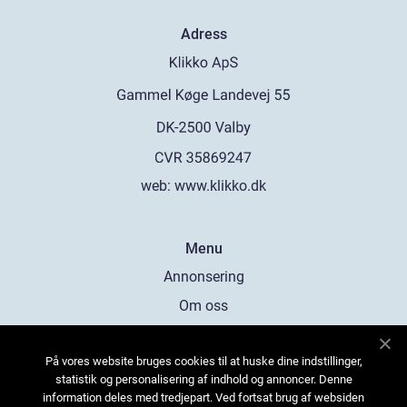
Adress
web:
www.klikko.dk
Menu
Annonsering
Om oss
Cookies
På vores website bruges cookies til at huske dine indstillinger,
Kontakta oss
statistik og personalisering af indhold og annoncer. Denne
Sitemap
information deles med tredjepart. Ved fortsat brug af websiden