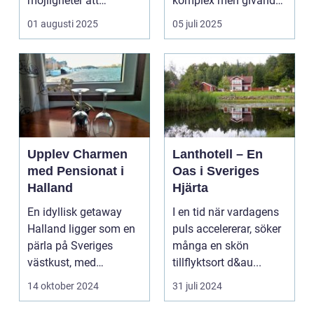
möjligheter att
komplex men givande
kombinera ...
upplevelse som
01 augusti 2025
05 juli 2025
öppnar up...
Upplev Charmen
Lanthotell – En
med Pensionat i
Oas i Sveriges
Halland
Hjärta
En idyllisk getaway
I en tid när vardagens
Halland ligger som en
puls accelererar, söker
pärla på Sveriges
många en skön
västkust, med
tillflyktsort d&au...
fantastis...
14 oktober 2024
31 juli 2024