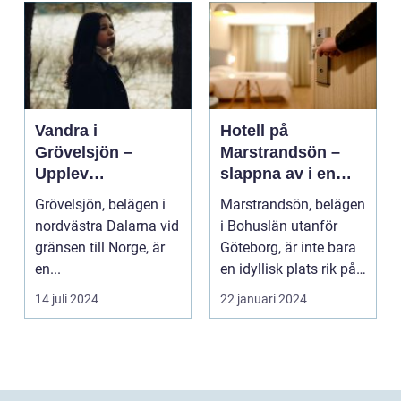
Vandra i
Hotell på
Grövelsjön –
Marstrandsön –
Upplev
slappna av i en
spektakulär natur
oas vid havet
Grövelsjön, belägen i
Marstrandsön, belägen
och
nordvästra Dalarna vid
i Bohuslän utanför
vildmarksupplevel
gränsen till Norge, är
Göteborg, är inte bara
ser på nära håll
en...
en idyllisk plats rik på
historia oc...
14 juli 2024
22 januari 2024