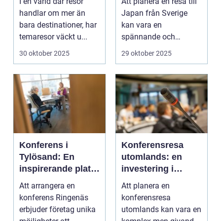
I en värld där resor
Att planera en resa till
handlar om mer än
Japan från Sverige
bara destinationer, har
kan vara en
temaresor väckt u...
spännande och
överväldi...
30 oktober 2025
29 oktober 2025
Konferens i
Konferensresa
Tylösand: En
utomlands: en
inspirerande plats
investering i
för din nästa
kunskap och
Att arrangera en
Att planera en
företagssammank
nätverk
konferens Ringenäs
konferensresa
omst
erbjuder företag unika
utomlands kan vara en