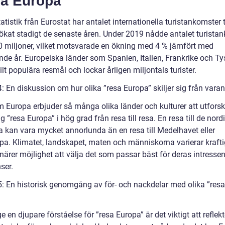
sa Europa”
tatistik från Eurostat har antalet internationella turistankomster ti
ökat stadigt de senaste åren. Under 2019 nådde antalet turista
0 miljoner, vilket motsvarade en ökning med 4 % jämfört med
nde år. Europeiska länder som Spanien, Italien, Frankrike och T
ilt populära resmål och lockar årligen miljontals turister.
: En diskussion om hur olika ”resa Europa” skiljer sig från vara
m Europa erbjuder så många olika länder och kulturer att utforsk
sig ”resa Europa” i hög grad från resa till resa. En resa till de nord
a kan vara mycket annorlunda än en resa till Medelhavet eller
a. Klimatet, landskapet, maten och människorna varierar kraftigt
närer möjlighet att välja det som passar bäst för deras intresse
ser.
5: En historisk genomgång av för- och nackdelar med olika ”resa
ge en djupare förståelse för ”resa Europa” är det viktigt att reflek