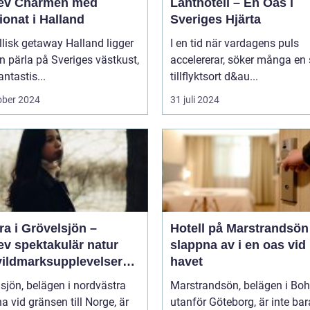
ev Charmen med
Lanthotell – En Oas i
onat i Halland
Sveriges Hjärta
llisk getaway Halland ligger
I en tid när vardagens puls
 pärla på Sveriges västkust,
accelererar, söker många en
ntastis...
tillflyktsort d&au...
ober 2024
31 juli 2024
a i Grövelsjön –
Hotell på Marstrandsön
ev spektakulär natur
slappna av i en oas vid
vildmarksupplevelser
havet
ra håll
sjön, belägen i nordvästra
Marstrandsön, belägen i Bo
a vid gränsen till Norge, är
utanför Göteborg, är inte bar