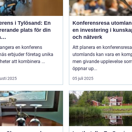
erens i Tylösand: En
Konferensresa utomlan
rerande plats för din
en investering i kunska
a
och nätverk
tagssammankomst
rangera en konferens
Att planera en konferensresa
äs erbjuder företag unika
utomlands kan vara en kom
heter att kombinera ...
men givande upplevelse so
öppnar up...
usti 2025
05 juli 2025