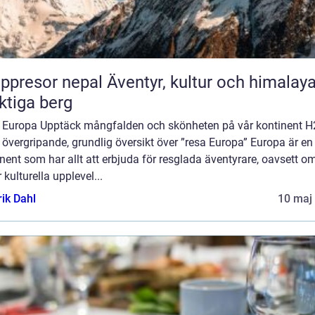
or nepal Äventyr, kultur och himalayas
tiga berg
 Europa Upptäck mångfalden och skönheten på vår kontinent H
 övergripande, grundlig översikt över ”resa Europa” Europa är en
nent som har allt att erbjuda för resglada äventyrare, oavsett o
 kulturella upplevel...
rik Dahl
10 maj