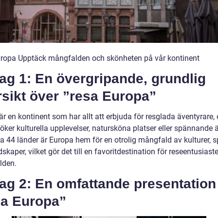
ropa Upptäck mångfalden och skönheten på vår kontinent
ag 1: En övergripande, grundlig
sikt över ”resa Europa”
r en kontinent som har allt att erbjuda för resglada äventyrare,
ker kulturella upplevelser, natursköna platser eller spännande ä
a 44 länder är Europa hem för en otrolig mångfald av kulturer, s
skaper, vilket gör det till en favoritdestination för reseentusiast
lden.
ag 2: En omfattande presentation
sa Europa”