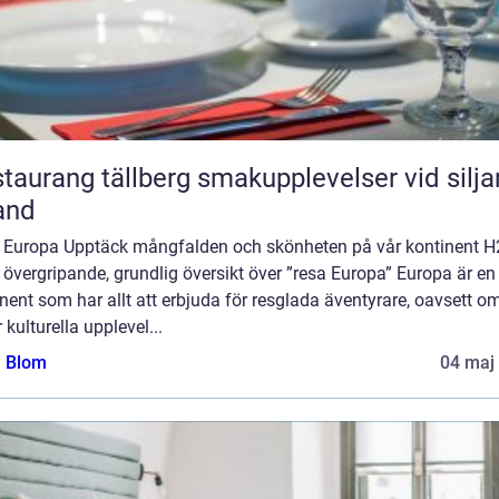
ang tällberg smakupplevelser vid siljans
and
 Europa Upptäck mångfalden och skönheten på vår kontinent H
 övergripande, grundlig översikt över ”resa Europa” Europa är en
nent som har allt att erbjuda för resglada äventyrare, oavsett o
 kulturella upplevel...
a Blom
04 maj