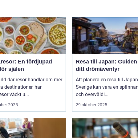
resor: En fördjupad
Resa till Japan: Guiden t
för själen
ditt drömäventyr
ärld där resor handlar om mer
Att planera en resa till Japan
a destinationer, har
Sverige kan vara en spänna
sor väckt u...
och överväldi...
ober 2025
29 oktober 2025