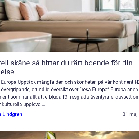
e så hittar du rätt boende för din
telse
 Europa Upptäck mångfalden och skönheten på vår kontinent H
 övergripande, grundlig översikt över ”resa Europa” Europa är en
nent som har allt att erbjuda för resglada äventyrare, oavsett o
 kulturella upplevel...
n Lindgren
01 maj