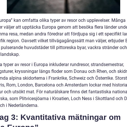
uropa” kan omfatta olika typer av resor och upplevelser. Många
er väljer att upptäcka Europa genom att besöka flera länder und
a resa, medan andra föredrar att fördjupa sig i ett specifikt lan
fik region. Oavsett vilket tillvägagångssätt man väljer, erbjuder
n pulserande huvudstäder till pittoreska byar, vackra stränder och
 landskap.
 typer av resor i Europa inkluderar rundresor, strandsemestrar,
gsturer, kryssningar längs floder som Donau och Rhen, och skidre
mda alpina skidorterna i Frankrike, Schweiz och Österrike. Stors
is, Rom, London, Barcelona och Amsterdam lockar med historia, 
ur och utsökt mat. För naturälskare finns det fantastiska nation
rska, som Plitvicesjöarna i Kroatien, Loch Ness i Skottland och 
ch i Nederländerna.
ag 3: Kvantitativa mätningar om