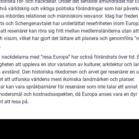
storiska för- och nackdelar. Under det senaste århundradet har 
 två världskrig och viktiga politiska förändringar som har påver
as inbördes relationer och människors resvanor. Idag har freden
llts och Schengenavtalet har underlättat resefriheten inom Europ
 att resenärer kan röra sig fritt mellan medlemsländerna utan at
 visum, vilket har gjort det lättare att planera och genomföra ”
.
h nackdelarna med ”resa Europa” har också förändrats över tid. E
gheten att uppleva en stor variation av kulturer, arkitektur och l
a avstånd. Den historiska rikedomen och arvet ger resenärer en u
et att utforska världens mest ikoniska landmärken och platser.
r kan vara språkbarriärer för resenärer som inte talar ett annat
 modersmål och kostnadsaspekten, då Europa anses vara en dyr
t att resa på.