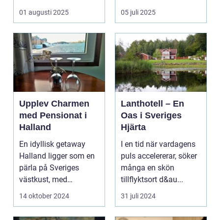
kombinera ...
upplevelse som
01 augusti 2025
05 juli 2025
öppnar up...
Upplev Charmen
Lanthotell – En
med Pensionat i
Oas i Sveriges
Halland
Hjärta
En idyllisk getaway
I en tid när vardagens
Halland ligger som en
puls accelererar, söker
pärla på Sveriges
många en skön
västkust, med
tillflyktsort d&au...
fantastis...
14 oktober 2024
31 juli 2024