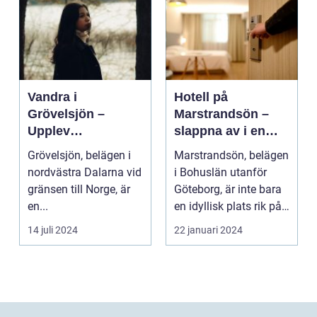
Vandra i
Hotell på
Grövelsjön –
Marstrandsön –
Upplev
slappna av i en
spektakulär natur
oas vid havet
Grövelsjön, belägen i
Marstrandsön, belägen
och
nordvästra Dalarna vid
i Bohuslän utanför
vildmarksupplevel
gränsen till Norge, är
Göteborg, är inte bara
ser på nära håll
en...
en idyllisk plats rik på
historia oc...
14 juli 2024
22 januari 2024