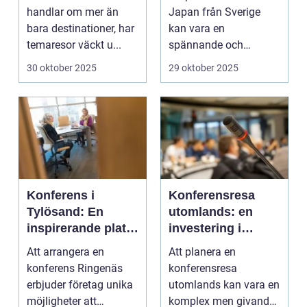
handlar om mer än
Japan från Sverige
bara destinationer, har
kan vara en
temaresor väckt u...
spännande och
överväldi...
30 oktober 2025
29 oktober 2025
Konferens i
Konferensresa
Tylösand: En
utomlands: en
inspirerande plats
investering i
för din nästa
kunskap och
Att arrangera en
Att planera en
företagssammank
nätverk
konferens Ringenäs
konferensresa
omst
erbjuder företag unika
utomlands kan vara en
möjligheter att
komplex men givande