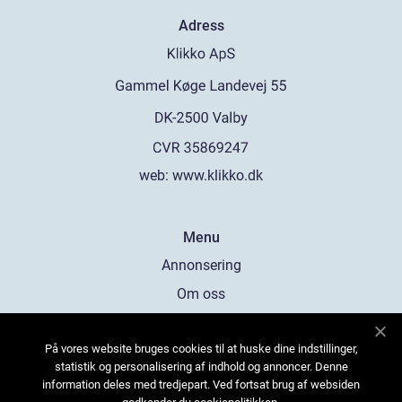
Adress
web:
www.klikko.dk
Menu
Annonsering
Om oss
Cookies
På vores website bruges cookies til at huske dine indstillinger,
Kontakta oss
statistik og personalisering af indhold og annoncer. Denne
Sitemap
information deles med tredjepart. Ved fortsat brug af websiden