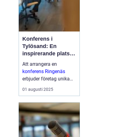
Konferens i
Tylösand: En
inspirerande plats
för din nästa
Att arrangera en
företagssammanko
konferens Ringenäs
mst
erbjuder företag unika
möjligheter att
01 augusti 2025
kombinera
affärsutveckling med
fantastiska
naturskönheter och
aktivit...