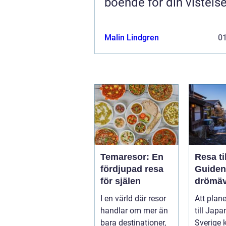
boende för din vistels
Malin Lindgren
0
Temaresor: En
Resa ti
fördjupad resa
Guiden t
för själen
drömäv
I en värld där resor
Att plan
handlar om mer än
till Japa
bara destinationer,
Sverige 