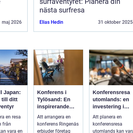
e
surfäventyret: Planera din
nästa surfresa
1 maj 2026
Elias Hedin
31 oktober 2025
ll Japan:
Konferens i
Konferensresa
ill ditt
Tylösand: En
utomlands: en
entyr
inspirerande
investering i
plats för din
kunskap och
era en resa
Att arrangera en
Att planera en
nästa
nätverk
n från
konferens Ringenäs
konferensresa
företagssamma
kan vara en
erbjuder företag
utomlands kan var