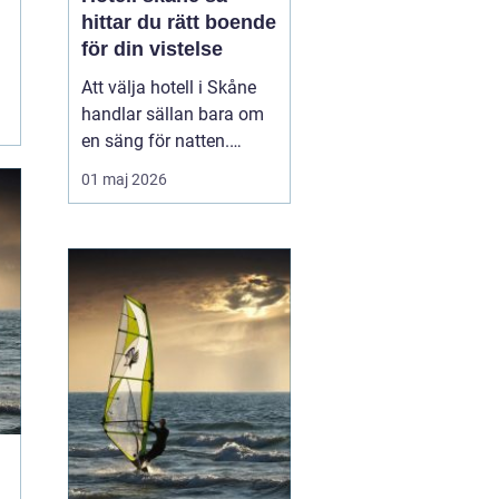
hittar du rätt boende
för din vistelse
Att välja hotell i Skåne
handlar sällan bara om
en säng för natten.
Läget, känslan, servicen
01 maj 2026
och vad du vill göra
under vistelsen spelar
minst lika stor roll.
Regionen är stor och
varierad, från Österlens
stränder till
storstadspulsen i Malmö
och Lun...