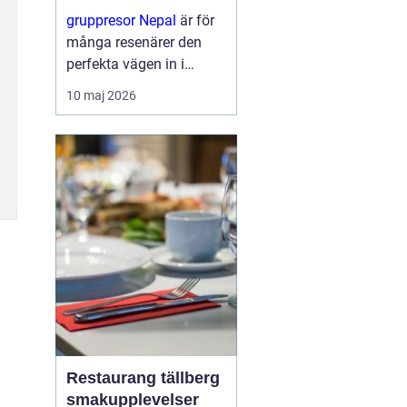
berg
gruppresor Nepal
är för
många resenärer den
perfekta vägen in i
himalayas värld av
10 maj 2026
storslagna berg, djupa
dalgångar och levande
traditioner. Genom att
resa i grupp skapas
trygghet, gemenskap...
Restaurang tällberg
smakupplevelser