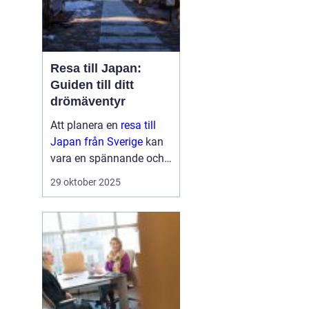
Resa till Japan:
Guiden till ditt
drömäventyr
Att planera en
resa till
Japan från Sverige
kan
vara en spännande och
överväldigande
29 oktober 2025
upplevelse samtidigt.
Japan är ett land fu...