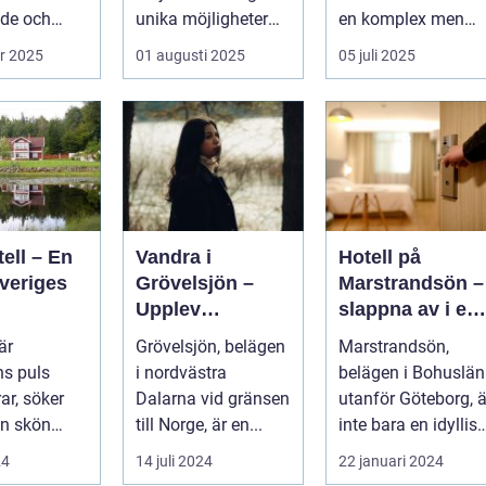
nkomst
de och
unika möjligheter
en komplex men
...
att kombinera ...
givande upplevelse
r 2025
01 augusti 2025
05 juli 2025
som öppnar up...
ell – En
Vandra i
Hotell på
veriges
Grövelsjön –
Marstrandsön –
Upplev
slappna av i en
spektakulär
oas vid havet
är
Grövelsjön, belägen
Marstrandsön,
natur och
s puls
i nordvästra
belägen i Bohuslän
vildmarksupplev
ar, söker
Dalarna vid gränsen
utanför Göteborg, ä
elser på nära
n skön
till Norge, är en...
inte bara en idyllisk
håll
ort d&au...
plats rik på historia
24
14 juli 2024
22 januari 2024
oc...