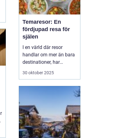
Temaresor: En
fördjupad resa för
själen
I en värld där resor
handlar om mer än bara
destinationer, har
temaresor väckt
30 oktober 2025
uppmärksamhet med
sina unika koncept.
Dessa resor erbjuder mer
än traditionella
semesterupplevelser,
r
genom att fokusera på
specifika in...