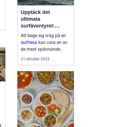
Upptäck det
ultimata
surfäventyret:
Planera din nästa
Att bege sig iväg på en
surfresa
surfresa
kan vara en av
de mest spännande
upplevelserna för den
31 oktober 2025
som älskar havet och
friheten i surfing. Med
rätt planering och
destination kan denna ...
a