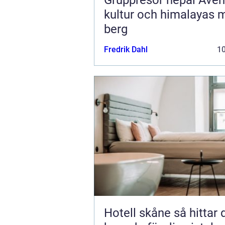
kultur och himalayas 
berg
Fredrik Dahl
1
Hotell skåne så hittar du rätt