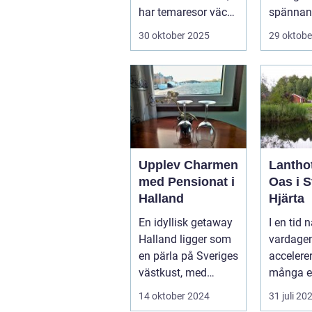
har temaresor väckt
spännan
u...
överväldi
30 oktober 2025
29 oktobe
Upplev Charmen
Lanthot
med Pensionat i
Oas i S
Halland
Hjärta
En idyllisk getaway
I en tid n
Halland ligger som
vardagen
en pärla på Sveriges
accelerer
västkust, med
många e
fantastis...
tillflykts
14 oktober 2024
31 juli 20