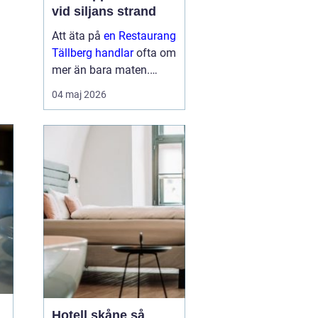
vid siljans strand
Att äta på
en Restaurang
Tällberg handlar
ofta om
mer än bara maten.
Många gäster beskriver
04 maj 2026
en helhetsupplevelse där
utsikten över Siljan, den
genuina dalakulturen
och doften av nylagad
mat från lokala r...
Hotell skåne så