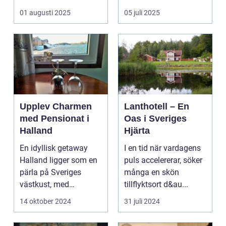
kombinera ...
upplevelse som
01 augusti 2025
05 juli 2025
öppnar up...
Upplev Charmen
Lanthotell – En
med Pensionat i
Oas i Sveriges
Halland
Hjärta
En idyllisk getaway
I en tid när vardagens
Halland ligger som en
puls accelererar, söker
pärla på Sveriges
många en skön
västkust, med
tillflyktsort d&au...
fantastis...
14 oktober 2024
31 juli 2024