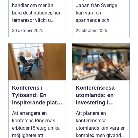
handlar om mer än
Japan från Sverige
bara destinationer, har
kan vara en
temaresor väckt u...
spännande och
överväldi...
30 oktober 2025
29 oktober 2025
Konferens i
Konferensresa
Tylösand: En
utomlands: en
inspirerande plats
investering i
för din nästa
kunskap och
Att arrangera en
Att planera en
företagssammank
nätverk
konferens Ringenäs
konferensresa
omst
erbjuder företag unika
utomlands kan vara en
möjligheter att
komplex men givande