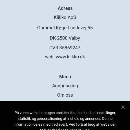
Adress
web:
www.klikko.dk
Menu
Annonsering
Om oss
Cookies
På vores website bruges cookies til at huske dine indstillinger,
Kontakta oss
statistik og personalisering af indhold og annoncer. Denne
Sitemap
information deles med tredjepart. Ved fortsat brug af websiden