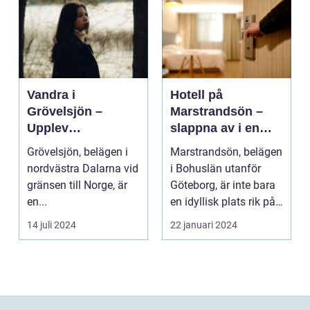
Vandra i
Hotell på
Grövelsjön –
Marstrandsön –
Upplev
slappna av i en
spektakulär natur
oas vid havet
Grövelsjön, belägen i
Marstrandsön, belägen
och
nordvästra Dalarna vid
i Bohuslän utanför
vildmarksupplevel
gränsen till Norge, är
Göteborg, är inte bara
ser på nära håll
en...
en idyllisk plats rik på
historia oc...
14 juli 2024
22 januari 2024