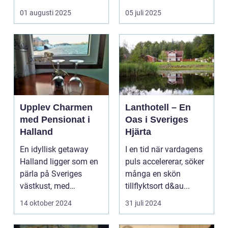
kombinera ...
upplevelse som
01 augusti 2025
05 juli 2025
öppnar up...
Upplev Charmen
Lanthotell – En
med Pensionat i
Oas i Sveriges
Halland
Hjärta
En idyllisk getaway
I en tid när vardagens
Halland ligger som en
puls accelererar, söker
pärla på Sveriges
många en skön
västkust, med
tillflyktsort d&au...
fantastis...
14 oktober 2024
31 juli 2024