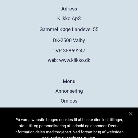
Adress
web:
www.klikko.dk
Menu
Annonsering
Om oss
Cookies
På vores website bruges cookies til at huske dine indstillinger,
Kontakta oss
statistik og personalisering af indhold og annoncer. Denne
Sitemap
information deles med tredjepart. Ved fortsat brug af websiden