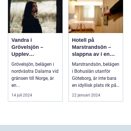
Vandra i
Hotell på
Grövelsjön –
Marstrandsön –
Upplev
slappna av i en
spektakulär natur
oas vid havet
Grövelsjön, belägen i
Marstrandsön, belägen
och
nordvästra Dalarna vid
i Bohuslän utanför
vildmarksupplevel
gränsen till Norge, är
Göteborg, är inte bara
ser på nära håll
en...
en idyllisk plats rik på
historia oc...
14 juli 2024
22 januari 2024