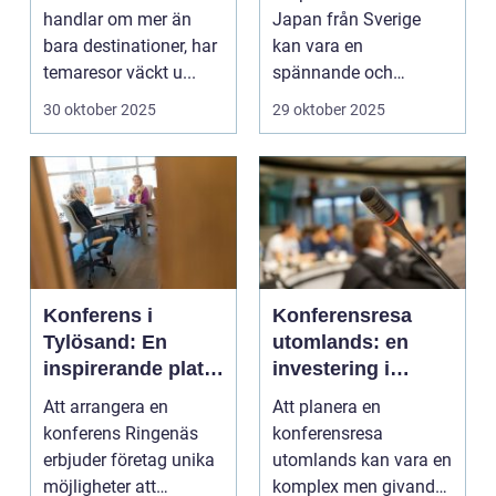
handlar om mer än
Japan från Sverige
bara destinationer, har
kan vara en
temaresor väckt u...
spännande och
överväldi...
30 oktober 2025
29 oktober 2025
Konferens i
Konferensresa
Tylösand: En
utomlands: en
inspirerande plats
investering i
för din nästa
kunskap och
Att arrangera en
Att planera en
företagssammank
nätverk
konferens Ringenäs
konferensresa
omst
erbjuder företag unika
utomlands kan vara en
möjligheter att
komplex men givande