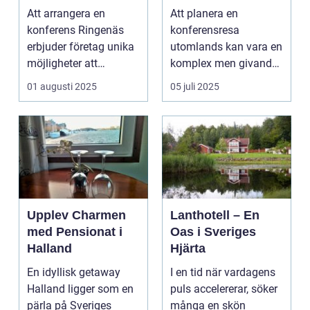
för din nästa
kunskap och
Att arrangera en
Att planera en
företagssammank
nätverk
konferens Ringenäs
konferensresa
omst
erbjuder företag unika
utomlands kan vara en
möjligheter att
komplex men givande
kombinera ...
upplevelse som
01 augusti 2025
05 juli 2025
öppnar up...
Upplev Charmen
Lanthotell – En
med Pensionat i
Oas i Sveriges
Halland
Hjärta
En idyllisk getaway
I en tid när vardagens
Halland ligger som en
puls accelererar, söker
pärla på Sveriges
många en skön