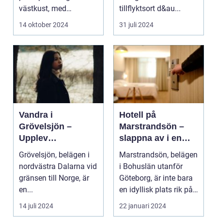
västkust, med
tillflyktsort d&au...
fantastis...
14 oktober 2024
31 juli 2024
Vandra i
Hotell på
Grövelsjön –
Marstrandsön –
Upplev
slappna av i en
spektakulär natur
oas vid havet
Grövelsjön, belägen i
Marstrandsön, belägen
och
nordvästra Dalarna vid
i Bohuslän utanför
vildmarksupplevel
gränsen till Norge, är
Göteborg, är inte bara
ser på nära håll
en...
en idyllisk plats rik på
historia oc...
14 juli 2024
22 januari 2024