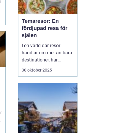
a
Temaresor: En
fördjupad resa för
själen
I en värld där resor
handlar om mer än bara
destinationer, har
temaresor väckt
30 oktober 2025
uppmärksamhet med
sina unika koncept.
Dessa resor erbjuder mer
än traditionella
semesterupplevelser,
genom att fokusera på
r
specifika in...