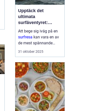
Upptäck det
ultimata
surfäventyret:
Planera din nästa
Att bege sig iväg på en
surfresa
surfresa
kan vara en av
de mest spännande
upplevelserna för den
31 oktober 2025
som älskar havet och
friheten i surfing. Med
rätt planering och
destination kan denna ...