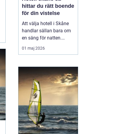
hittar du rätt boende
för din vistelse
Att välja hotell i Skåne
handlar sällan bara om
en säng för natten.
Läget, känslan, servicen
01 maj 2026
och vad du vill göra
under vistelsen spelar
minst lika stor roll.
Regionen är stor och
varierad, från Österlens
stränder till
storstadspulsen i Malmö
och Lun...