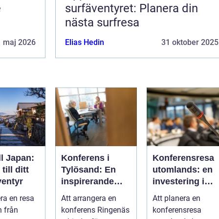
e
surfäventyret: Planera din
nästa surfresa
1 maj 2026
Elias Hedin
31 oktober 2025
ll Japan:
Konferens i
Konferensresa
ill ditt
Tylösand: En
utomlands: en
entyr
inspirerande
investering i
plats för din
kunskap och
era en resa
Att arrangera en
Att planera en
nästa
nätverk
n från
konferens Ringenäs
konferensresa
företagssamma