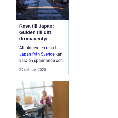
Resa till Japan:
Guiden till ditt
drömäventyr
Att planera en
resa till
Japan från Sverige
kan
vara en spännande och
överväldigande
29 oktober 2025
upplevelse samtidigt.
Japan är ett land fu...