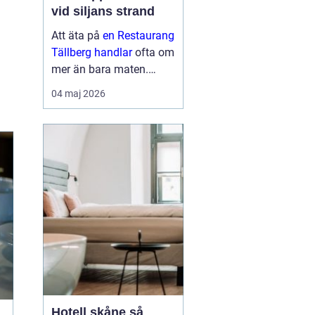
vid siljans strand
Att äta på
en Restaurang
Tällberg handlar
ofta om
mer än bara maten.
Många gäster beskriver
04 maj 2026
en helhetsupplevelse där
utsikten över Siljan, den
genuina dalakulturen
och doften av nylagad
mat från lokala r...
Hotell skåne så