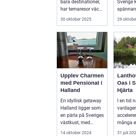
bara destinationer,
Sverige 
har temaresor väckt
spännan
u...
överväldi
30 oktober 2025
29 oktobe
Upplev Charmen
Lanthot
med Pensionat i
Oas i S
Halland
Hjärta
En idyllisk getaway
I en tid n
Halland ligger som
vardagen
en pärla på Sveriges
accelerer
västkust, med
många e
fantastis...
tillflykts
14 oktober 2024
31 juli 20