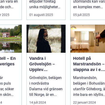
kan vara en
erbjuder företag
utomlands kan var
nkomst
de och
unika möjligheter
en komplex men
...
att kombinera ...
givande upplevelse
r 2025
01 augusti 2025
05 juli 2025
som öppnar up...
ell – En
Vandra i
Hotell på
veriges
Grövelsjön –
Marstrandsön –
Upplev
slappna av i en
spektakulär
oas vid havet
är
Grövelsjön, belägen
Marstrandsön,
natur och
s puls
i nordvästra
belägen i Bohuslän
vildmarksupplev
ar, söker
Dalarna vid gränsen
utanför Göteborg, ä
elser på nära
n skön
till Norge, är en...
inte bara en idyllisk
håll
ort d&au...
plats rik på historia
24
14 juli 2024
22 januari 2024