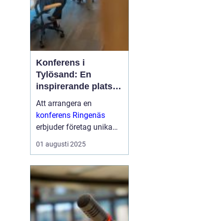
Konferens i
Tylösand: En
inspirerande plats
för din nästa
Att arrangera en
företagssammanko
konferens Ringenäs
mst
erbjuder företag unika
möjligheter att
01 augusti 2025
kombinera
affärsutveckling med
fantastiska
naturskönheter och
aktivit...