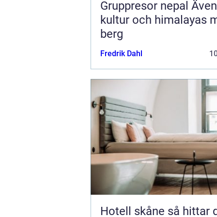
Gruppresor nepal Äventyr,
kultur och himalayas 
berg
Fredrik Dahl
1
Hotell skåne så hittar du rätt