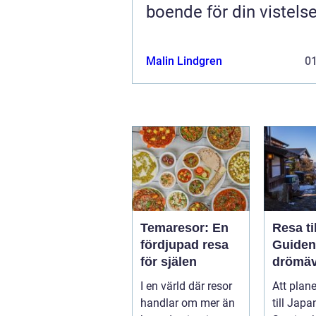
boende för din vistels
Malin Lindgren
0
Temaresor: En
Resa ti
fördjupad resa
Guiden t
för själen
drömäv
I en värld där resor
Att plan
handlar om mer än
till Japa