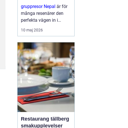
berg
gruppresor Nepal
är för
många resenärer den
perfekta vägen in i
himalayas värld av
10 maj 2026
storslagna berg, djupa
dalgångar och levande
traditioner. Genom att
resa i grupp skapas
trygghet, gemenskap...
Restaurang tällberg
smakupplevelser