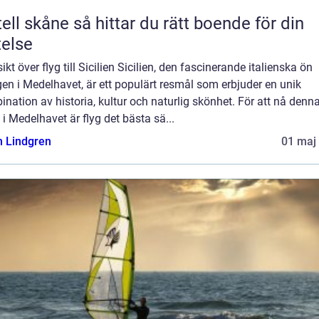
e så hittar du rätt boende för din
telse
ikt över flyg till Sicilien Sicilien, den fascinerande italienska ön
en i Medelhavet, är ett populärt resmål som erbjuder en unik
nation av historia, kultur och naturlig skönhet. För att nå denn
 i Medelhavet är flyg det bästa sä...
n Lindgren
01 maj