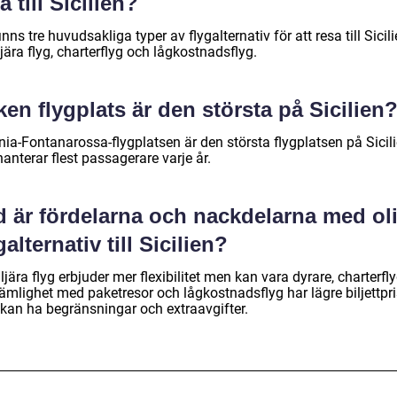
a till Sicilien?
inns tre huvudsakliga typer av flygalternativ för att resa till Sicili
jära flyg, charterflyg och lågkostnadsflyg.
ken flygplats är den största på Sicilien
nia-Fontanarossa-flygplatsen är den största flygplatsen på Sicil
anterar flest passagerare varje år.
d är fördelarna och nackdelarna med ol
galternativ till Sicilien?
jära flyg erbjuder mer flexibilitet men kan vara dyrare, charterfl
ämlighet med paketresor och lågkostnadsflyg har lägre biljettpri
kan ha begränsningar och extraavgifter.