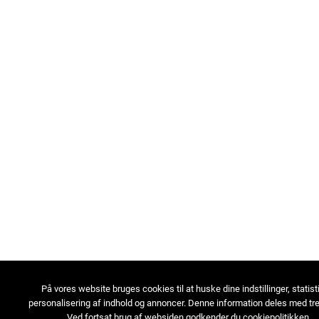
På vores website bruges cookies til at huske dine indstillinger, statist
personalisering af indhold og annoncer. Denne information deles med tre
Ved fortsat brug af websiden godkender du cookiepolitikken.