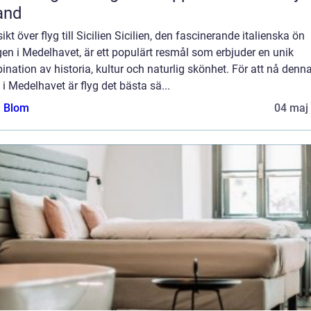
and
ikt över flyg till Sicilien Sicilien, den fascinerande italienska ön
en i Medelhavet, är ett populärt resmål som erbjuder en unik
nation av historia, kultur och naturlig skönhet. För att nå denn
 i Medelhavet är flyg det bästa sä...
a Blom
04 maj