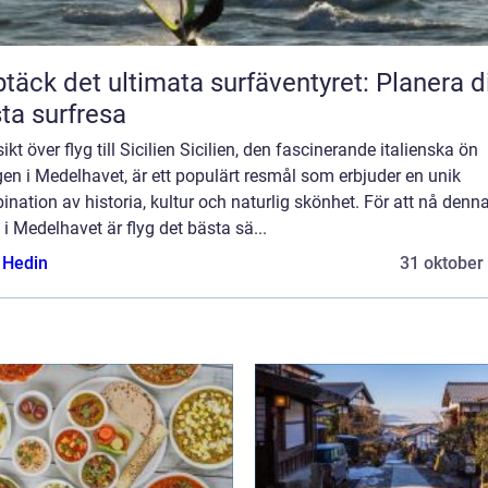
täck det ultimata surfäventyret: Planera d
ta surfresa
ikt över flyg till Sicilien Sicilien, den fascinerande italienska ön
en i Medelhavet, är ett populärt resmål som erbjuder en unik
nation av historia, kultur och naturlig skönhet. För att nå denn
 i Medelhavet är flyg det bästa sä...
s Hedin
31 oktober