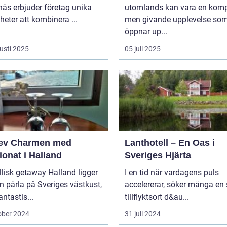
äs erbjuder företag unika
utomlands kan vara en kom
heter att kombinera ...
men givande upplevelse so
öppnar up...
usti 2025
05 juli 2025
ev Charmen med
Lanthotell – En Oas i
onat i Halland
Sveriges Hjärta
llisk getaway Halland ligger
I en tid när vardagens puls
 pärla på Sveriges västkust,
accelererar, söker många en
ntastis...
tillflyktsort d&au...
ober 2024
31 juli 2024