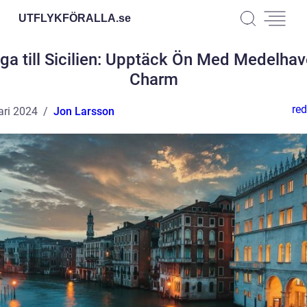
UTFLYKFÖRALLA.
se
yga till Sicilien: Upptäck Ön Med Medelhav
Charm
red
ari 2024
Jon Larsson