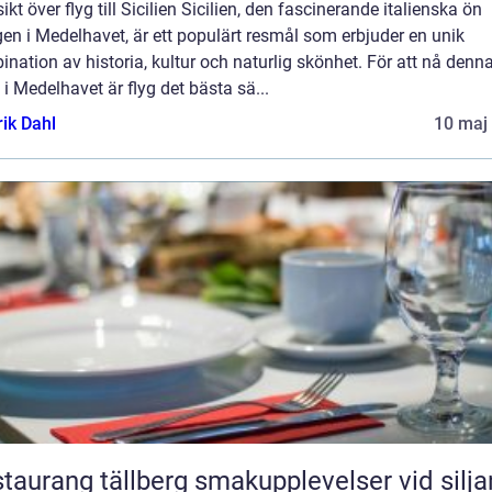
ikt över flyg till Sicilien Sicilien, den fascinerande italienska ön
en i Medelhavet, är ett populärt resmål som erbjuder en unik
nation av historia, kultur och naturlig skönhet. För att nå denn
 i Medelhavet är flyg det bästa sä...
rik Dahl
10 maj
ang tällberg smakupplevelser vid siljans