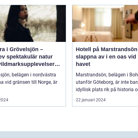
a i Grövelsjön –
Hotell på Marstrandsön
ev spektakulär natur
slappna av i en oas vid
vildmarksupplevelser
havet
ra håll
sjön, belägen i nordvästra
Marstrandsön, belägen i Bo
a vid gränsen till Norge, är
utanför Göteborg, är inte bar
idyllisk plats rik på historia o
 2024
22 januari 2024