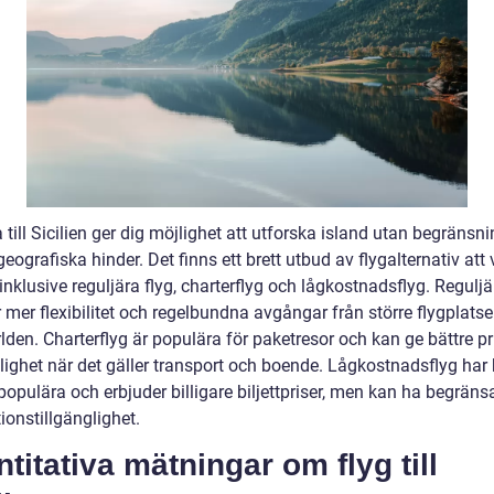
a till Sicilien ger dig möjlighet att utforska island utan begränsn
geografiska hinder. Det finns ett brett utbud av flygalternativ att 
inklusive reguljära flyg, charterflyg och lågkostnadsflyg. Reguljä
 mer flexibilitet och regelbundna avgångar från större flygplatse
lden. Charterflyg är populära för paketresor och kan ge bättre pr
ighet när det gäller transport och boende. Lågkostnadsflyg har b
populära och erbjuder billigare biljettpriser, men kan ha begräns
ionstillgänglighet.
titativa mätningar om flyg till