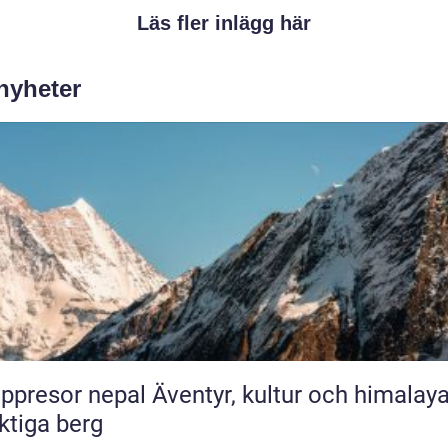
Läs fler inlägg här
 nyheter
or nepal Äventyr, kultur och himalayas
tiga berg