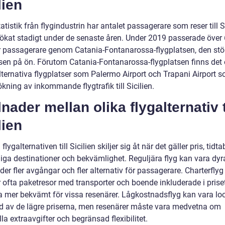
lien
tatistik från flygindustrin har antalet passagerare som reser till S
g ökat stadigt under de senaste åren. Under 2019 passerade över 
r passagerare genom Catania-Fontanarossa-flygplatsen, den stö
tsen på ön. Förutom Catania-Fontanarossa-flygplatsen finns det
lternativa flygplatser som Palermo Airport och Trapani Airport 
ökning av inkommande flygtrafik till Sicilien.
lnader mellan olika flygalternativ t
lien
flygalternativen till Sicilien skiljer sig åt när det gäller pris, tidtab
liga destinationer och bekvämlighet. Reguljära flyg kan vara dyr
der fler avgångar och fler alternativ för passagerare. Charterflyg
 ofta paketresor med transporter och boende inkluderade i priset,
a mer bekvämt för vissa resenärer. Lågkostnadsflyg kan vara l
d av de lägre priserna, men resenärer måste vara medvetna om
la extraavgifter och begränsad flexibilitet.