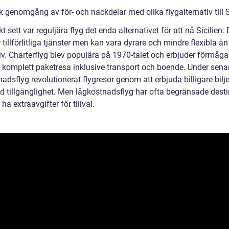
k genomgång av för- och nackdelar med olika flygalternativ till S
kt sett var reguljära flyg det enda alternativet för att nå Sicilien.
 tillförlitliga tjänster men kan vara dyrare och mindre flexibla ä
iv. Charterflyg blev populära på 1970-talet och erbjuder förmåga
 komplett paketresa inklusive transport och boende. Under senar
adsflyg revolutionerat flygresor genom att erbjuda billigare bilje
d tillgänglighet. Men lågkostnadsflyg har ofta begränsade desti
ha extraavgifter för tillval.