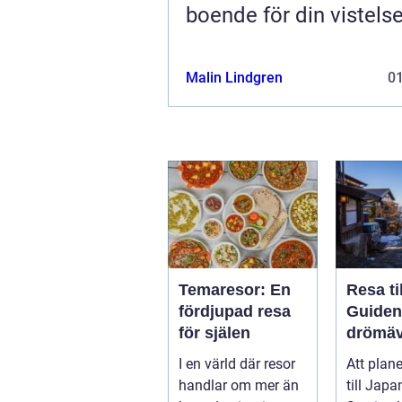
boende för din vistels
Malin Lindgren
0
Temaresor: En
Resa ti
fördjupad resa
Guiden t
för själen
drömäv
I en värld där resor
Att plan
handlar om mer än
till Japa