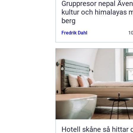
Gruppresor nepal Äventyr,
kultur och himalayas 
berg
Fredrik Dahl
1
Hotell skåne så hittar du rätt