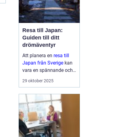
Resa till Japan:
Guiden till ditt
drömäventyr
Att planera en
resa till
Japan från Sverige
kan
vara en spännande och
överväldigande
29 oktober 2025
upplevelse samtidigt.
Japan är ett land fu...