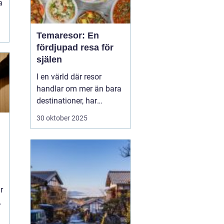
a
Temaresor: En
fördjupad resa för
själen
I en värld där resor
handlar om mer än bara
destinationer, har
temaresor väckt
30 oktober 2025
uppmärksamhet med
sina unika koncept.
Dessa resor erbjuder mer
än traditionella
semesterupplevelser,
genom att fokusera på
r
specifika in...