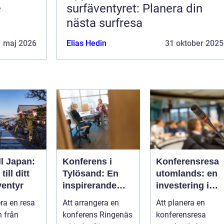
e
surfäventyret: Planera din
nästa surfresa
1 maj 2026
Elias Hedin
31 oktober 2025
ll Japan:
Konferens i
Konferensresa
ill ditt
Tylösand: En
utomlands: en
entyr
inspirerande
investering i
plats för din
kunskap och
era en resa
Att arrangera en
Att planera en
nästa
nätverk
n från
konferens Ringenäs
konferensresa
företagssamma