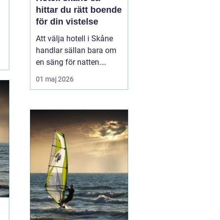
hittar du rätt boende
för din vistelse
Att välja hotell i Skåne
handlar sällan bara om
en säng för natten.
Läget, känslan, servicen
01 maj 2026
och vad du vill göra
under vistelsen spelar
minst lika stor roll.
Regionen är stor och
varierad, från Österlens
stränder till
storstadspulsen i Malmö
och Lun...