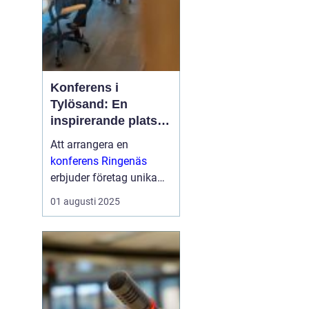
Konferens i
Tylösand: En
inspirerande plats
för din nästa
Att arrangera en
företagssammanko
konferens Ringenäs
mst
erbjuder företag unika
möjligheter att
01 augusti 2025
kombinera
affärsutveckling med
fantastiska
naturskönheter och
aktivit...