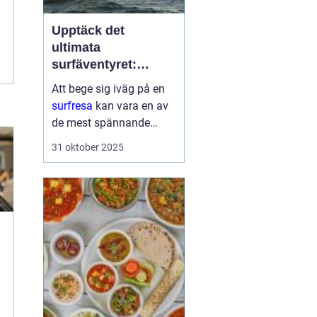
Upptäck det
ultimata
surfäventyret:
Planera din nästa
Att bege sig iväg på en
surfresa
surfresa
kan vara en av
de mest spännande
upplevelserna för den
31 oktober 2025
som älskar havet och
friheten i surfing. Med
rätt planering och
destination kan denna ...