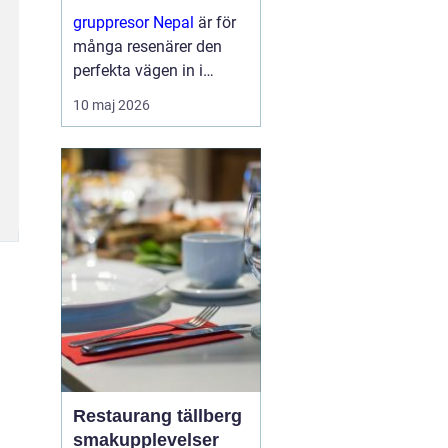
berg
gruppresor Nepal
är för
många resenärer den
perfekta vägen in i
himalayas värld av
10 maj 2026
storslagna berg, djupa
dalgångar och levande
traditioner. Genom att
resa i grupp skapas
trygghet, gemenskap...
Restaurang tällberg
smakupplevelser