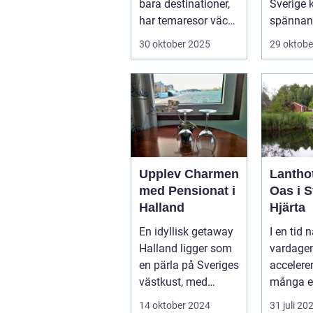
bara destinationer,
Sverige 
har temaresor väckt
spännan
u...
överväldi
30 oktober 2025
29 oktobe
Upplev Charmen
Lanthot
med Pensionat i
Oas i S
Halland
Hjärta
En idyllisk getaway
I en tid n
Halland ligger som
vardagen
en pärla på Sveriges
accelerer
västkust, med
många e
fantastis...
tillflykts
14 oktober 2024
31 juli 20