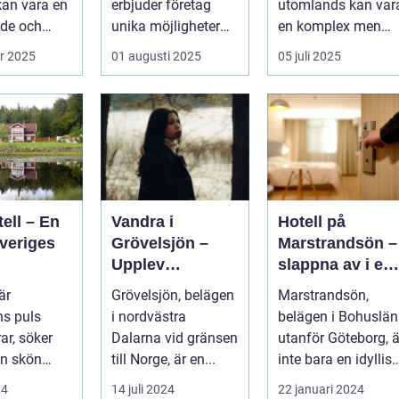
kan vara en
erbjuder företag
utomlands kan var
nkomst
de och
unika möjligheter
en komplex men
...
att kombinera ...
givande upplevelse
r 2025
01 augusti 2025
05 juli 2025
som öppnar up...
ell – En
Vandra i
Hotell på
veriges
Grövelsjön –
Marstrandsön –
Upplev
slappna av i en
spektakulär
oas vid havet
är
Grövelsjön, belägen
Marstrandsön,
natur och
s puls
i nordvästra
belägen i Bohuslän
vildmarksupplev
ar, söker
Dalarna vid gränsen
utanför Göteborg, ä
elser på nära
n skön
till Norge, är en...
inte bara en idyllisk
håll
ort d&au...
plats rik på historia
24
14 juli 2024
22 januari 2024