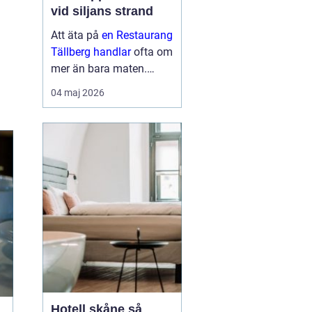
vid siljans strand
Att äta på
en Restaurang
Tällberg handlar
ofta om
mer än bara maten.
Många gäster beskriver
04 maj 2026
en helhetsupplevelse där
utsikten över Siljan, den
genuina dalakulturen
och doften av nylagad
mat från lokala r...
Hotell skåne så