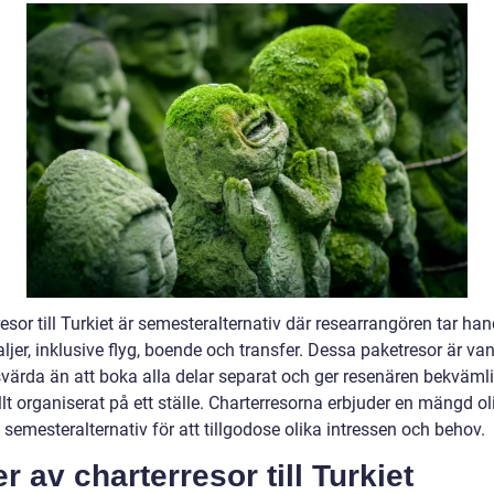
esor till Turkiet är semesteralternativ där researrangören tar ha
aljer, inklusive flyg, boende och transfer. Dessa paketresor är van
svärda än att boka alla delar separat och ger resenären bekväml
llt organiserat på ett ställe. Charterresorna erbjuder en mängd ol
 semesteralternativ för att tillgodose olika intressen och behov.
r av charterresor till Turkiet