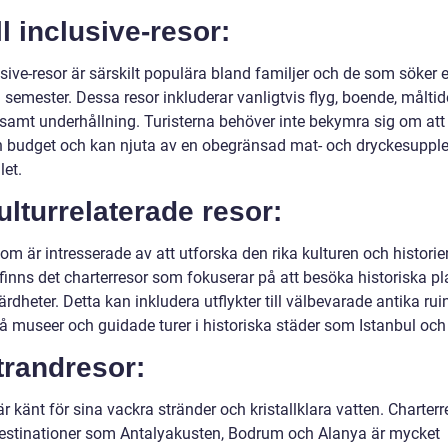
ll inclusive-resor:
usive-resor är särskilt populära bland familjer och de som söker 
i semester. Dessa resor inkluderar vanligtvis flyg, boende, målti
 samt underhållning. Turisterna behöver inte bekymra sig om att
n budget och kan njuta av en obegränsad mat- och dryckesupple
let.
ulturrelaterade resor:
om är intresserade av att utforska den rika kulturen och historie
 finns det charterresor som fokuserar på att besöka historiska pl
rdheter. Detta kan inkludera utflykter till välbevarade antika ruin
å museer och guidade turer i historiska städer som Istanbul och
trandresor:
är känt för sina vackra stränder och kristallklara vatten. Charterre
estinationer som Antalyakusten, Bodrum och Alanya är mycket