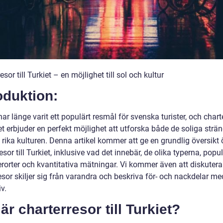
esor till Turkiet – en möjlighet till sol och kultur
oduktion:
har länge varit ett populärt resmål för svenska turister, och chart
det erbjuder en perfekt möjlighet att utforska både de soliga strä
rika kulturen. Denna artikel kommer att ge en grundlig översikt 
esor till Turkiet, inklusive vad det innebär, de olika typerna, popu
rorter och kvantitativa mätningar. Vi kommer även att diskutera
sor skiljer sig från varandra och beskriva för- och nackdelar me
iv.
är charterresor till Turkiet?