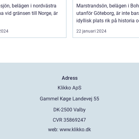
ra håll
sjön, belägen i nordvästra
Marstrandsön, belägen i Bo
a vid gränsen till Norge, är
utanför Göteborg, är inte bar
idyllisk plats rik på historia o
 2024
22 januari 2024
Adress
web:
www.klikko.dk