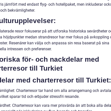
is jämfört med endast flyg- och hotellpaket, men inkluderar ocks
r och bekvämligheter.
ulturupplevelser:
laterade resor fokuserar på att utforska historiska sevärdheter 
lla höjdpunkter medan strandresor har mer fokus på avkoppling
ster. Resenärer kan välja och anpassa sin resa baserat på sina
ella intressen och preferenser.
oriska för- och nackdelar med
terresor till Turkiet
elar med charterresor till Turkiet:
ämlighet: Charterresor tar hand om alla arrangemang och avtala
vilket sparar tid och erbjuder stressfri resande.
ärdhet: Charterresor kan vara mer prisvärda än att boka alla dela