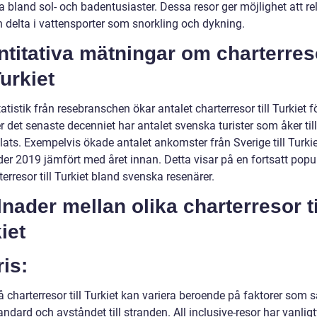
 bland sol- och badentusiaster. Dessa resor ger möjlighet att re
h delta i vattensporter som snorkling och dykning.
titativa mätningar om charterres
Turkiet
tatistik från resebranschen ökar antalet charterresor till Turkiet f
r det senaste decenniet har antalet svenska turister som åker till
lats. Exempelvis ökade antalet ankomster från Sverige till Turki
er 2019 jämfört med året innan. Detta visar på en fortsatt popul
terresor till Turkiet bland svenska resenärer.
lnader mellan olika charterresor ti
iet
ris:
å charterresor till Turkiet kan variera beroende på faktorer som 
andard och avståndet till stranden. All inclusive-resor har vanligt