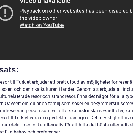
sats:
esor till Turkiet erbjuder ett brett utbud av möjligheter för resenär
 solen och den rika kulturen i landet. Genom att erbjuda all inclu
ulturrelaterade resor och strandresor, finns det något för alla typ
er. Oavsett om du är en familj som söker en bekymmersfri semest
rintresserad person som vill utforska historiska sevärdheter, ka
esa till Turkiet vara den perfekta lösningen. Det är viktigt att öv
 nackdelar med olika alternativ för att hitta det bästa alternativet
ecifika behov och preferenser.