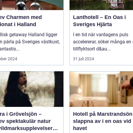
ev Charmen med
Lanthotell – En Oas i
onat i Halland
Sveriges Hjärta
llisk getaway Halland ligger
I en tid när vardagens puls
 pärla på Sveriges västkust,
accelererar, söker många en
ntastis...
tillflyktsort d&au...
ober 2024
31 juli 2024
a i Grövelsjön –
Hotell på Marstrandsön
ev spektakulär natur
slappna av i en oas vid
vildmarksupplevelser
havet