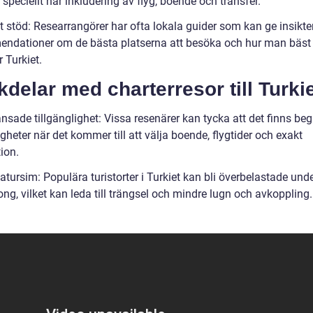
 speciellt när inkludering av flyg, boende och transfer.
t stöd: Researrangörer har ofta lokala guider som kan ge insikte
ndationer om de bästa platserna att besöka och hur man bäst
 Turkiet.
delar med charterresor till Turkie
nsade tillgänglighet: Vissa resenärer kan tycka att det finns be
gheter när det kommer till att välja boende, flygtider och exakt
ion.
tursim: Populära turistorter i Turkiet kan bli överbelastade und
g, vilket kan leda till trängsel och mindre lugn och avkoppling.