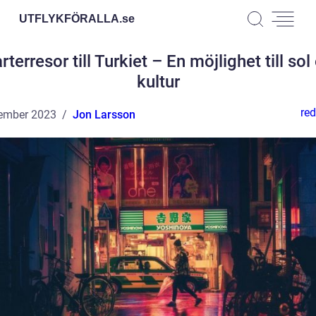
UTFLYKFÖRALLA.
se
rterresor till Turkiet – En möjlighet till sol
kultur
red
ember 2023
Jon Larsson