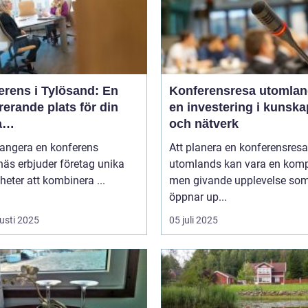
erens i Tylösand: En
Konferensresa utomlan
rerande plats för din
en investering i kunska
a
och nätverk
tagssammankomst
rangera en konferens
Att planera en konferensresa
äs erbjuder företag unika
utomlands kan vara en kom
heter att kombinera ...
men givande upplevelse so
öppnar up...
usti 2025
05 juli 2025