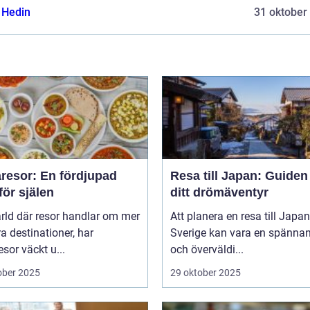
s Hedin
31 oktober
resor: En fördjupad
Resa till Japan: Guiden t
för själen
ditt drömäventyr
ärld där resor handlar om mer
Att planera en resa till Japan
a destinationer, har
Sverige kan vara en spänna
sor väckt u...
och överväldi...
ober 2025
29 oktober 2025