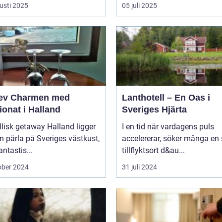
usti 2025
05 juli 2025
ev Charmen med
Lanthotell – En Oas i
onat i Halland
Sveriges Hjärta
llisk getaway Halland ligger
I en tid när vardagens puls
 pärla på Sveriges västkust,
accelererar, söker många en
ntastis...
tillflyktsort d&au...
ober 2024
31 juli 2024