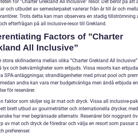
teten för ”Charter Grekland All Inclusive” resor. Det beror på att 
r och utbudet av semesterpaket varierar från år till år och mell
rantörer. Trots detta kan man observera en stadig tillströmning 
 och efterfrågan på all inclusive-resor till Grekland.
erentiating Factors of ”Charter
land All Inclusive”
 stora skillnaderna mellan olika ”Charter Grekland All Inclusive”
å lyx och bekvämligheter som erbjuds. Vissa resorts kan erbjuda
va SPA-anläggningar, strandlägenheter med privat pool och pre
, medan andra kan vara mer budgetvänliga men ändå erbjuda en 
se för resenärer.
 faktor som skiljer sig är mat och dryck. Vissa all inclusive-pa
ett brett utbud av gourmeträtter och internationella drycker, me
anske har mer begränsade alternativ. Resenärer bör noggrant ö
typ av mat och dryck de föredrar och välja en resort som passar 
h preferenser.