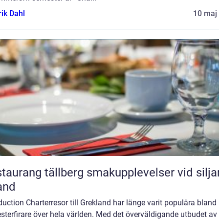
rik Dahl
10 maj
ang tällberg smakupplevelser vid siljans
and
duction Charterresor till Grekland har länge varit populära bland
terfirare över hela världen. Med det överväldigande utbudet av 