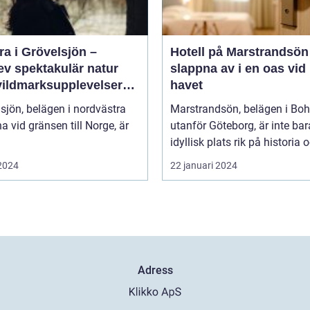
a i Grövelsjön –
Hotell på Marstrandsön
ev spektakulär natur
slappna av i en oas vid
vildmarksupplevelser
havet
ra håll
sjön, belägen i nordvästra
Marstrandsön, belägen i Bo
a vid gränsen till Norge, är
utanför Göteborg, är inte bar
idyllisk plats rik på historia o
 2024
22 januari 2024
Adress