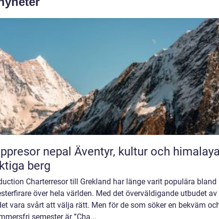
 nyheter
or nepal Äventyr, kultur och himalayas
tiga berg
duction Charterresor till Grekland har länge varit populära bland
terfirare över hela världen. Med det överväldigande utbudet av 
et vara svårt att välja rätt. Men för de som söker en bekväm oc
mmersfri semester är ”Cha...