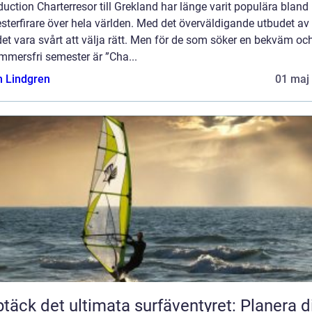
duction Charterresor till Grekland har länge varit populära bland
terfirare över hela världen. Med det överväldigande utbudet av 
et vara svårt att välja rätt. Men för de som söker en bekväm oc
mmersfri semester är ”Cha...
n Lindgren
01 maj
täck det ultimata surfäventyret: Planera d