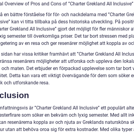
al Overview of Pros and Cons of ”Charter Grekland All Inclusive”
få en bättre förståelse för för- och nackdelarna med ”Charter Gr
usive” kan vi titta tillbaka på dess historiska utveckling. På posit
rter Grekland All Inclusive” gjort det möjligt för fler människor a
xig semester till överkomliga priser. Det tar bort stressen med p
getering av en resa och ger resenärer möjlighet att koppla av oc
sidan har vissa kritiker framhävt att ”Charter Grekland All Inclus
ränsa resenärers möjligheter att utforska och uppleva den lokal
n och maten. Det erbjuder en förpackad upplevelse som tar bort 
citet. Detta kan vara ett viktigt övervägande för dem som söker 
sk och utforskande resa.
clusion
ttningsvis är ”Charter Grekland All Inclusive” ett populärt alte
esterfirare som söker en bekväm och lyxig semester. Med allt in
t kan resenärerna koppla av och njuta av Greklands natursköna s
ur utan att behöva oroa sig för extra kostnader. Med olika typer 