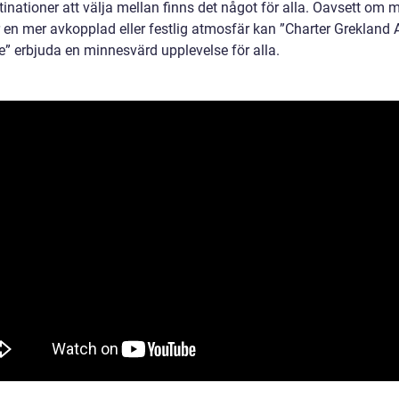
inationer att välja mellan finns det något för alla. Oavsett om 
 en mer avkopplad eller festlig atmosfär kan ”Charter Grekland A
e” erbjuda en minnesvärd upplevelse för alla.