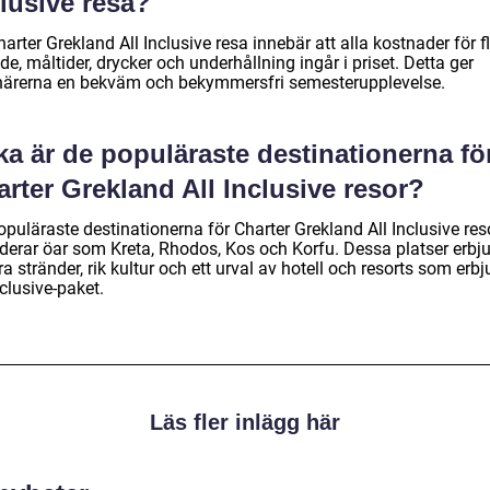
lusive resa?
arter Grekland All Inclusive resa innebär att alla kostnader för fl
e, måltider, drycker och underhållning ingår i priset. Detta ger
närerna en bekväm och bekymmersfri semesterupplevelse.
ka är de populäraste destinationerna fö
rter Grekland All Inclusive resor?
puläraste destinationerna för Charter Grekland All Inclusive res
uderar öar som Kreta, Rhodos, Kos och Korfu. Dessa platser erbj
a stränder, rik kultur och ett urval av hotell och resorts som erbj
nclusive-paket.
Läs fler inlägg här