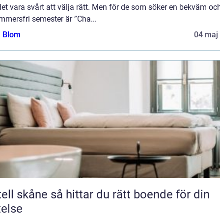
et vara svårt att välja rätt. Men för de som söker en bekväm oc
mmersfri semester är ”Cha...
a Blom
04 maj
e så hittar du rätt boende för din
telse