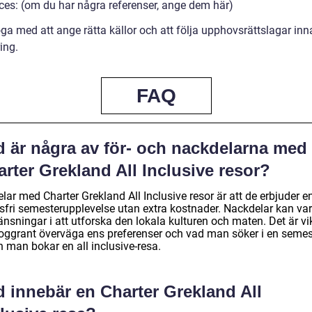
ces: (om du har några referenser, ange dem här)
ga med att ange rätta källor och att följa upphovsrättslagar inn
ing.
FAQ
d är några av för- och nackdelarna med
rter Grekland All Inclusive resor?
lar med Charter Grekland All Inclusive resor är att de erbjuder e
ssfri semesterupplevelse utan extra kostnader. Nackdelar kan va
nsningar i att utforska den lokala kulturen och maten. Det är vik
noggrant överväga ens preferenser och vad man söker i en semes
 man bokar en all inclusive-resa.
d innebär en Charter Grekland All