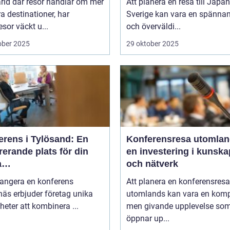
ärld där resor handlar om mer
Att planera en resa till Japan
a destinationer, har
Sverige kan vara en spänna
sor väckt u...
och överväldi...
ober 2025
29 oktober 2025
erens i Tylösand: En
Konferensresa utomlan
rerande plats för din
en investering i kunska
a
och nätverk
tagssammankomst
rangera en konferens
Att planera en konferensresa
äs erbjuder företag unika
utomlands kan vara en kom
heter att kombinera ...
men givande upplevelse so
öppnar up...