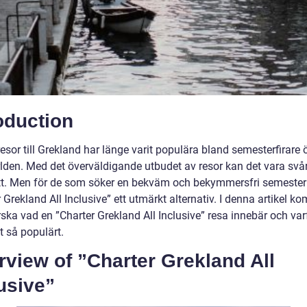
oduction
esor till Grekland har länge varit populära bland semesterfirare 
rlden. Med det överväldigande utbudet av resor kan det vara svår
ätt. Men för de som söker en bekväm och bekymmersfri semester
 Grekland All Inclusive” ett utmärkt alternativ. I denna artikel k
rska vad en ”Charter Grekland All Inclusive” resa innebär och var
it så populärt.
view of ”Charter Grekland All
usive”