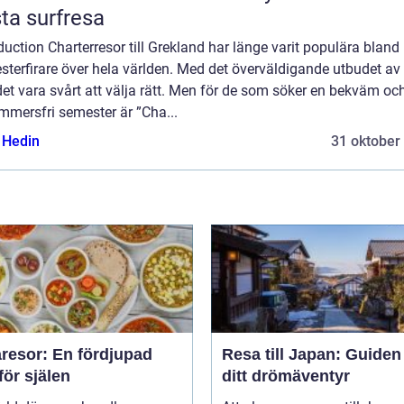
ta surfresa
duction Charterresor till Grekland har länge varit populära bland
terfirare över hela världen. Med det överväldigande utbudet av 
et vara svårt att välja rätt. Men för de som söker en bekväm oc
mmersfri semester är ”Cha...
s Hedin
31 oktober
resor: En fördjupad
Resa till Japan: Guiden t
för själen
ditt drömäventyr