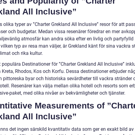
s and Popularity of ”Charter
land All Inclusive”
s olika typer av ”Charter Grekland All Inclusive” resor för att pas
nser och budgetar. Medan vissa resenärer föredrar en mer avko
ljevänlig atmosfär kan andra söka efter en livlig och partyfylld 
vilken typ av resa man väljer, är Grekland känt för sina vackra s
limat och rika kultur.
populära Destinationer för ”Charter Grekland All Inclusive” inkl
 Kreta, Rhodos, Kos och Korfu. Dessa destinationer erbjuder någ
ån pittoreska byar och historiska sevärdheter till vackra stränder 
otell. Resenärer kan välja mellan olika hotell och resorts som er
usive-paket, med olika nivåer av bekvämligheter och tjänster.
ntitative Measurements of ”Chart
land All Inclusive”
inns det ingen särskild kvantitativ data som ger en exakt bild av