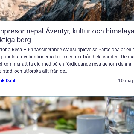
or nepal Äventyr, kultur och himalayas
tiga berg
elona Resa – En fascinerande stadsupplevelse Barcelona är en 
populära destinationerna för resenärer från hela världen. Denn
kel kommer att ta dig med på en fördjupande resa genom denna
ga stad, och utforska allt från de...
rik Dahl
10 maj