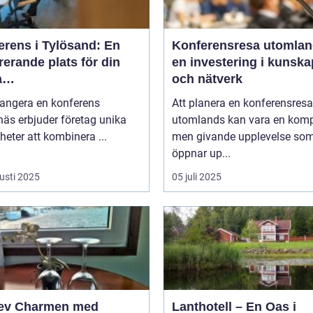
erens i Tylösand: En
Konferensresa utomlan
rerande plats för din
en investering i kunska
a
och nätverk
tagssammankomst
rangera en konferens
Att planera en konferensresa
äs erbjuder företag unika
utomlands kan vara en kom
heter att kombinera ...
men givande upplevelse so
öppnar up...
usti 2025
05 juli 2025
ev Charmen med
Lanthotell – En Oas i