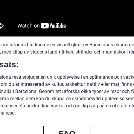
som infogas här kan ge en visuell glimt av Barcelonas charm o
, med klipp av stadens landmärken, stränder och människor i rör
sats:
elona resa erbjuder en unik upplevelse i en spännande och vacke
om du är intresserad av kultur, arkitektur, nattliv eller mat, finns 
r alla i Barcelona. Genom att utforska olika typer av resor och f
derna mellan dem kan du skapa en skräddarsydd upplevelse so
eferenser. Så packa dina väskor och ge dig iväg på en oförglöml
na resa.
FAQ