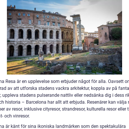
na Resa är en upplevelse som erbjuder något för alla. Oavsett o
rad av att utforska stadens vackra arkitektur, koppla av på fant
, uppleva stadens pulserande nattliv eller nedsänka dig i dess ri
ch historia – Barcelona har allt att erbjuda. Resenärer kan välja
per av resor, inklusive cityresor, strandresor, kulturella resor eller t
- och vinresor.
na är känt för sina ikoniska landmärken som den spektakulära