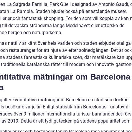
len La Sagrada Familia, Park Güell designad av Antonio Gaudí, 
 gatan La Rambla. Staden bjuder också på enastående museer,
llerier och fantastisk shopping. För den som vill koppla av kan
 till de vackra stränderna längs Medelhavet eller utforska de
de bergen och naturparkerna.
as nattliv är känt över hela världen och staden erbjuder otaliga 
och restauranger för att njuta av efter solnedgången. Det är ock
na stadens fantastiska kulinariska scen, där matälskare kan u
n traditionella katalanska rätter till modern och innovativ gastro
ntitativa mätningar om Barcelona
a
 gäller kvantitativa mätningar är Barcelona en stad som lockar
ls besökare varje år. Enligt statistik från Barcelonas Turistbyrå
rades över 9 miljoner internationella turister bara under det förs
 av 2019. Detta är ett tydligt tecken på stadens popularitet som
gäller priser och kostnader för en Barcelona resa varierar det b