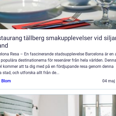
ang tällberg smakupplevelser vid siljans
and
elona Resa – En fascinerande stadsupplevelse Barcelona är en 
populära destinationerna för resenärer från hela världen. Denn
kel kommer att ta dig med på en fördjupande resa genom denna
ga stad, och utforska allt från de...
a Blom
04 maj