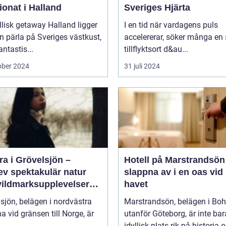
onat i Halland
Sveriges Hjärta
llisk getaway Halland ligger
I en tid när vardagens puls
 pärla på Sveriges västkust,
accelererar, söker många en
ntastis...
tillflyktsort d&au...
ober 2024
31 juli 2024
a i Grövelsjön –
Hotell på Marstrandsön
ev spektakulär natur
slappna av i en oas vid
vildmarksupplevelser
havet
ra håll
sjön, belägen i nordvästra
Marstrandsön, belägen i Bo
a vid gränsen till Norge, är
utanför Göteborg, är inte bar
idyllisk plats rik på historia o