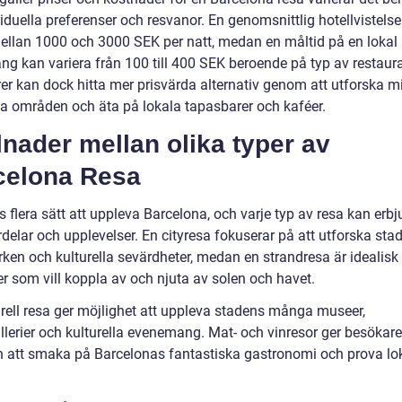
iduella preferenser och resvanor. En genomsnittlig hotellvistels
ellan 1000 och 3000 SEK per natt, medan en måltid på en lokal
ang kan variera från 100 till 400 SEK beroende på typ av restaur
er kan dock hitta mer prisvärda alternativ genom att utforska m
ska områden och äta på lokala tapasbarer och kaféer.
lnader mellan olika typer av
celona Resa
s flera sätt att uppleva Barcelona, och varje typ av resa kan erb
rdelar och upplevelser. En cityresa fokuserar på att utforska sta
ken och kulturella sevärdheter, medan en strandresa är idealisk 
er som vill koppla av och njuta av solen och havet.
urell resa ger möjlighet att uppleva stadens många museer,
llerier och kulturella evenemang. Mat- och vinresor ger besökare
 att smaka på Barcelonas fantastiska gastronomi och prova lo