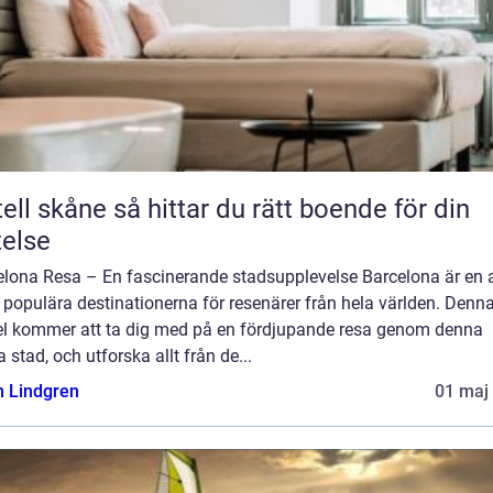
e så hittar du rätt boende för din
telse
elona Resa – En fascinerande stadsupplevelse Barcelona är en 
populära destinationerna för resenärer från hela världen. Denn
kel kommer att ta dig med på en fördjupande resa genom denna
ga stad, och utforska allt från de...
n Lindgren
01 maj