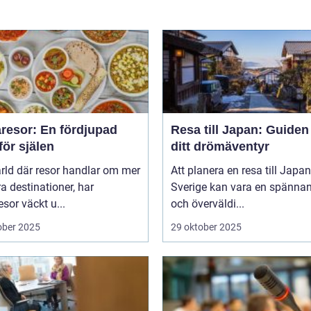
resor: En fördjupad
Resa till Japan: Guiden t
för själen
ditt drömäventyr
ärld där resor handlar om mer
Att planera en resa till Japan
a destinationer, har
Sverige kan vara en spänna
sor väckt u...
och överväldi...
ober 2025
29 oktober 2025