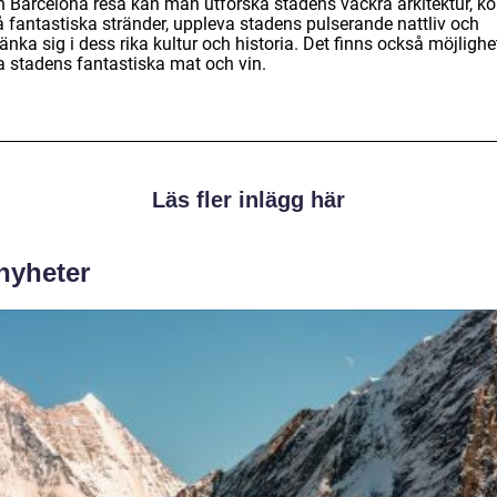
n Barcelona resa kan man utforska stadens vackra arkitektur, k
å fantastiska stränder, uppleva stadens pulserande nattliv och
nka sig i dess rika kultur och historia. Det finns också möjlighet
a stadens fantastiska mat och vin.
Läs fler inlägg här
 nyheter