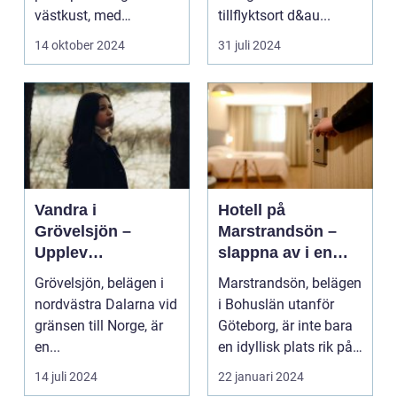
västkust, med
tillflyktsort d&au...
fantastis...
14 oktober 2024
31 juli 2024
Vandra i
Hotell på
Grövelsjön –
Marstrandsön –
Upplev
slappna av i en
spektakulär natur
oas vid havet
Grövelsjön, belägen i
Marstrandsön, belägen
och
nordvästra Dalarna vid
i Bohuslän utanför
vildmarksupplevel
gränsen till Norge, är
Göteborg, är inte bara
ser på nära håll
en...
en idyllisk plats rik på
historia oc...
14 juli 2024
22 januari 2024