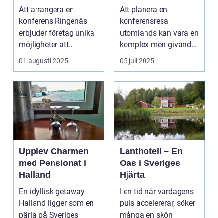
för din nästa
kunskap och
Att arrangera en
Att planera en
företagssammank
nätverk
konferens Ringenäs
konferensresa
omst
erbjuder företag unika
utomlands kan vara en
möjligheter att
komplex men givande
kombinera ...
upplevelse som
01 augusti 2025
05 juli 2025
öppnar up...
Upplev Charmen
Lanthotell – En
med Pensionat i
Oas i Sveriges
Halland
Hjärta
En idyllisk getaway
I en tid när vardagens
Halland ligger som en
puls accelererar, söker
pärla på Sveriges
många en skön