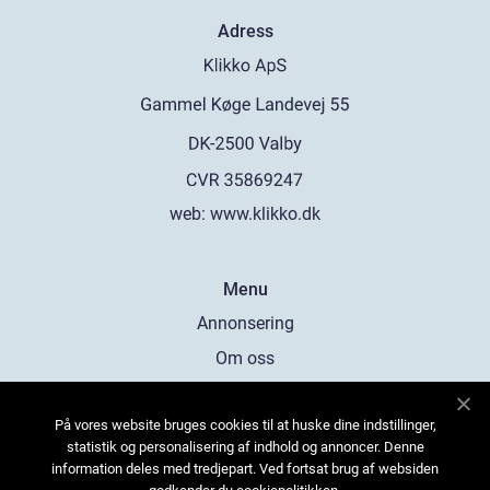
Adress
web:
www.klikko.dk
Menu
Annonsering
Om oss
Cookies
På vores website bruges cookies til at huske dine indstillinger,
Kontakta oss
statistik og personalisering af indhold og annoncer. Denne
Sitemap
information deles med tredjepart. Ved fortsat brug af websiden