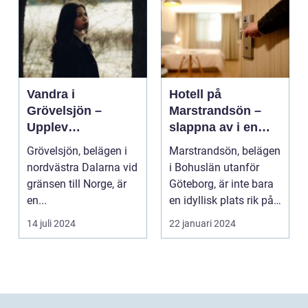
Vandra i
Hotell på
Grövelsjön –
Marstrandsön –
Upplev
slappna av i en
spektakulär natur
oas vid havet
Grövelsjön, belägen i
Marstrandsön, belägen
och
nordvästra Dalarna vid
i Bohuslän utanför
vildmarksupplevel
gränsen till Norge, är
Göteborg, är inte bara
ser på nära håll
en...
en idyllisk plats rik på
historia oc...
14 juli 2024
22 januari 2024