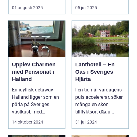
kombinera ...
upplevelse som
01 augusti 2025
05 juli 2025
öppnar up...
Upplev Charmen
Lanthotell – En
med Pensionat i
Oas i Sveriges
Halland
Hjärta
En idyllisk getaway
I en tid när vardagens
Halland ligger som en
puls accelererar, söker
pärla på Sveriges
många en skön
västkust, med
tillflyktsort d&au...
fantastis...
14 oktober 2024
31 juli 2024