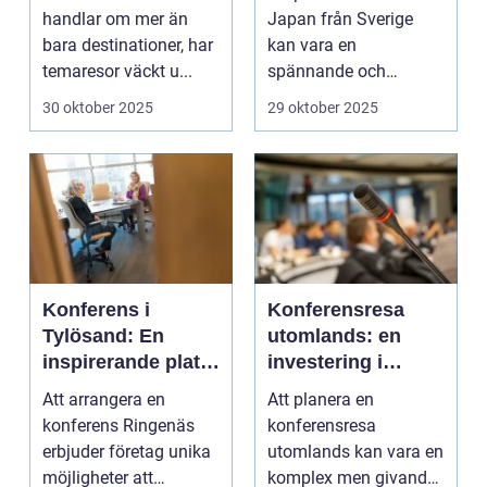
handlar om mer än
Japan från Sverige
bara destinationer, har
kan vara en
temaresor väckt u...
spännande och
överväldi...
30 oktober 2025
29 oktober 2025
Konferens i
Konferensresa
Tylösand: En
utomlands: en
inspirerande plats
investering i
för din nästa
kunskap och
Att arrangera en
Att planera en
företagssammank
nätverk
konferens Ringenäs
konferensresa
omst
erbjuder företag unika
utomlands kan vara en
möjligheter att
komplex men givande